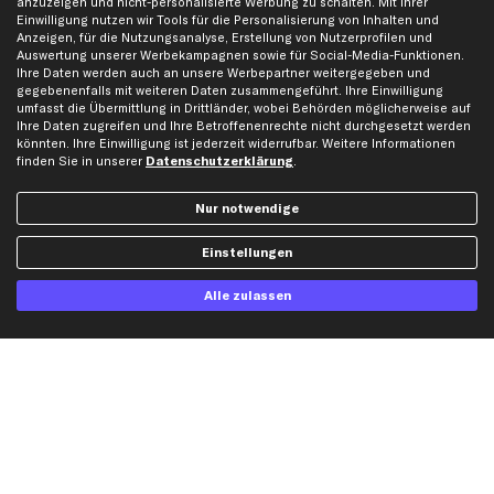
anzuzeigen und nicht-personalisierte Werbung zu schalten. Mit Ihrer
Einwilligung nutzen wir Tools für die Personalisierung von Inhalten und
Karriere
Automagazin
Anzeigen, für die Nutzungsanalyse, Erstellung von Nutzerprofilen und
Bewertungen
Unsere Marken
Auswertung unserer Werbekampagnen sowie für Social-Media-Funktionen.
Ihre Daten werden auch an unsere Werbepartner weitergegeben und
Unsere App
Beliebte Autos
gegebenenfalls mit weiteren Daten zusammengeführt. Ihre Einwilligung
umfasst die Übermittlung in Drittländer, wobei Behörden möglicherweise auf
Gutscheine
Ihre Daten zugreifen und Ihre Betroffenenrechte nicht durchgesetzt werden
könnten. Ihre Einwilligung ist jederzeit widerrufbar. Weitere Informationen
finden Sie in unserer
Datenschutzerklärung
.
Hilfe & Support
Top Produkte
Kontakt
Auspuff
Nur notwendige
Datenschutz
Bremsbeläge
Einstellungen
AGB
Bremssattel
Impressum
Bremsscheiben
Alle zulassen
Whistleblowersystem
Lichtmaschine
Dateneinstellungen
Luftfilter
Widerrufsbelehrung
Ölfilter
Querlenker
Stoßdämpfer
Scheibenwischer