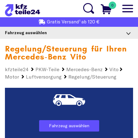
0
1
Gratis
Versand
ab 120 €
Fahrzeug auswählen
Regelung/Steuerung für Ihren
Mercedes-Benz Vito
kfzteile24
PKW-Teile
Mercedes-Benz
Vito
Motor
Luftversorgung
Regelung/Steuerung
Fahrzeug auswählen