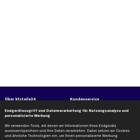
Über kfzteile24
Kundenservice
Über uns
Zahlung
Endgerätezugriff und Datenverarbeitung für Nutzungsanalyse und
personalisierte Werbung
business
plus
Versandinfo
Corporate Webseite
Retoure & Gewährleistung
Wir verwenden Tools, mit denen wir Informationen Ihres Endgeräts
auslesen/speichern und Ihre Daten verarbeiten. Dabei setzen wir Cookies
Partnerprogramm
Austauschartikel
und ähnliche Technologien ein, um Ihnen personalisierte Werbung
Werkstätten/Filialen
Häufige Fragen