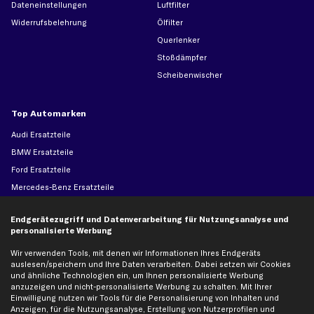
Dateneinstellungen
Luftfilter
Widerrufsbelehrung
Ölfilter
Querlenker
Stoßdämpfer
Scheibenwischer
Top Automarken
Audi Ersatzteile
BMW Ersatzteile
Ford Ersatzteile
Mercedes-Benz Ersatzteile
Opel Ersatzteile
Endgerätezugriff und Datenverarbeitung für Nutzungsanalyse und
Peugeot Ersatzteile
personalisierte Werbung
Renault Ersatzteile
Wir verwenden Tools, mit denen wir Informationen Ihres Endgeräts
Seat Ersatzteile
auslesen/speichern und Ihre Daten verarbeiten. Dabei setzen wir Cookies
Skoda Ersatzteile
und ähnliche Technologien ein, um Ihnen personalisierte Werbung
anzuzeigen und nicht-personalisierte Werbung zu schalten. Mit Ihrer
VW Ersatzteile
Einwilligung nutzen wir Tools für die Personalisierung von Inhalten und
Anzeigen, für die Nutzungsanalyse, Erstellung von Nutzerprofilen und