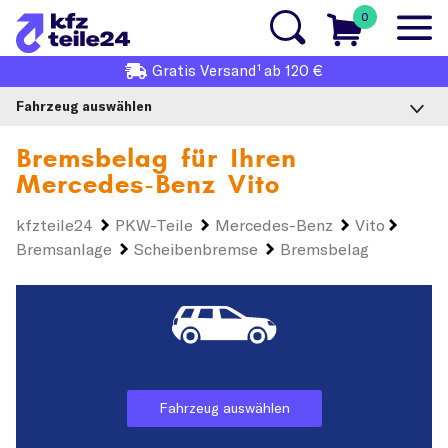
0
1
Gratis
Versand
ab 120 €
Fahrzeug auswählen
Bremsbelag für Ihren
Mercedes-Benz Vito
kfzteile24
PKW-Teile
Mercedes-Benz
Vito
Bremsanlage
Scheibenbremse
Bremsbelag
Fahrzeug auswählen