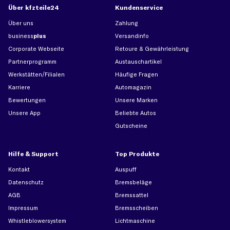
Über kfzteile24
Kundenservice
Über uns
Zahlung
business
plus
Versandinfo
Corporate Webseite
Retoure & Gewährleistung
Partnerprogramm
Austauschartikel
Werkstätten/Filialen
Häufige Fragen
Karriere
Automagazin
Bewertungen
Unsere Marken
Unsere App
Beliebte Autos
Gutscheine
Hilfe & Support
Top Produkte
Kontakt
Auspuff
Datenschutz
Bremsbeläge
AGB
Bremssattel
Impressum
Bremsscheiben
Whistleblowersystem
Lichtmaschine