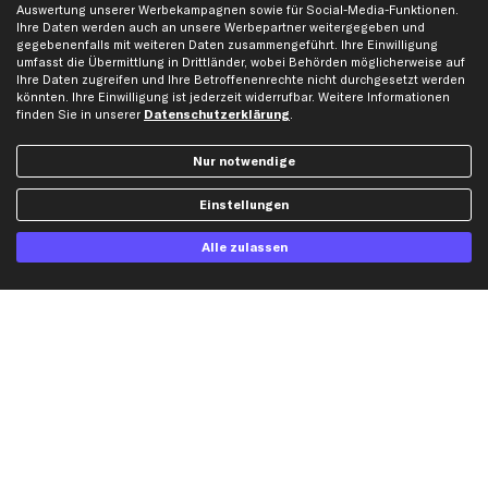
Auswertung unserer Werbekampagnen sowie für Social-Media-Funktionen.
Social Media
Ihre Daten werden auch an unsere Werbepartner weitergegeben und
gegebenenfalls mit weiteren Daten zusammengeführt. Ihre Einwilligung
umfasst die Übermittlung in Drittländer, wobei Behörden möglicherweise auf
Ihre Daten zugreifen und Ihre Betroffenenrechte nicht durchgesetzt werden
könnten. Ihre Einwilligung ist jederzeit widerrufbar. Weitere Informationen
finden Sie in unserer
Datenschutzerklärung
.
Jetzt APP Downloaden
Nur notwendige
Einstellungen
kfzteile24 Newsletter
Alle zulassen
Alle Angebote, Rabatte & Specials.
Ich möchte über aktuelle Vorteile und Angebote im Shop informiert werden und
willige in die
Datenschutzerklärung
ein. Eine Abmeldung ist jederzeit möglich.
Zahlungsarten
Kreditkarte
Rechnung
Lastschrift