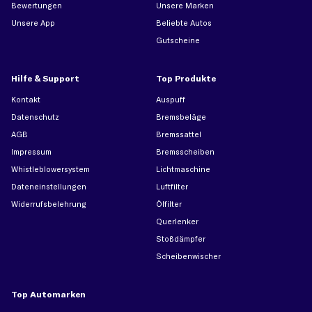
Bewertungen
Unsere Marken
Unsere App
Beliebte Autos
Gutscheine
Hilfe & Support
Top Produkte
Kontakt
Auspuff
Datenschutz
Bremsbeläge
AGB
Bremssattel
Impressum
Bremsscheiben
Whistleblowersystem
Lichtmaschine
Dateneinstellungen
Luftfilter
Widerrufsbelehrung
Ölfilter
Querlenker
Stoßdämpfer
Scheibenwischer
Top Automarken