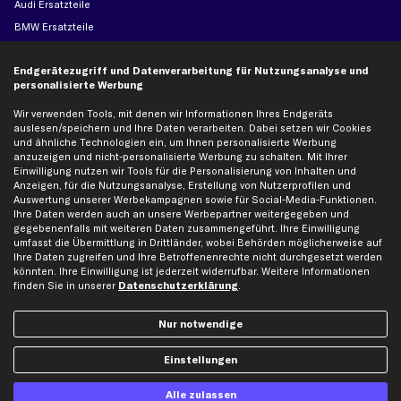
Audi Ersatzteile
BMW Ersatzteile
Ford Ersatzteile
Endgerätezugriff und Datenverarbeitung für Nutzungsanalyse und
Mercedes-Benz Ersatzteile
personalisierte Werbung
Opel Ersatzteile
Wir verwenden Tools, mit denen wir Informationen Ihres Endgeräts
Peugeot Ersatzteile
auslesen/speichern und Ihre Daten verarbeiten. Dabei setzen wir Cookies
Renault Ersatzteile
und ähnliche Technologien ein, um Ihnen personalisierte Werbung
anzuzeigen und nicht-personalisierte Werbung zu schalten. Mit Ihrer
Seat Ersatzteile
Einwilligung nutzen wir Tools für die Personalisierung von Inhalten und
Skoda Ersatzteile
Anzeigen, für die Nutzungsanalyse, Erstellung von Nutzerprofilen und
Auswertung unserer Werbekampagnen sowie für Social-Media-Funktionen.
VW Ersatzteile
Ihre Daten werden auch an unsere Werbepartner weitergegeben und
gegebenenfalls mit weiteren Daten zusammengeführt. Ihre Einwilligung
umfasst die Übermittlung in Drittländer, wobei Behörden möglicherweise auf
Social Media
Ihre Daten zugreifen und Ihre Betroffenenrechte nicht durchgesetzt werden
könnten. Ihre Einwilligung ist jederzeit widerrufbar. Weitere Informationen
finden Sie in unserer
Datenschutzerklärung
.
Nur notwendige
Jetzt APP Downloaden
Einstellungen
Alle zulassen