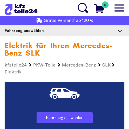
0
1
Gratis
Versand
ab 120 €
Fahrzeug auswählen
Elektrik für Ihren
Mercedes-
Benz SLK
kfzteile24
PKW-Teile
Mercedes-Benz
SLK
Elektrik
Fahrzeug auswählen