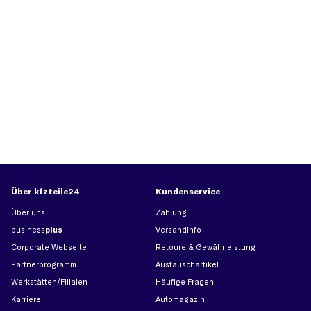
Über kfzteile24
Kundenservice
Über uns
Zahlung
business
plus
Versandinfo
Corporate Webseite
Retoure & Gewährleistung
Partnerprogramm
Austauschartikel
Werkstätten/Filialen
Häufige Fragen
Karriere
Automagazin