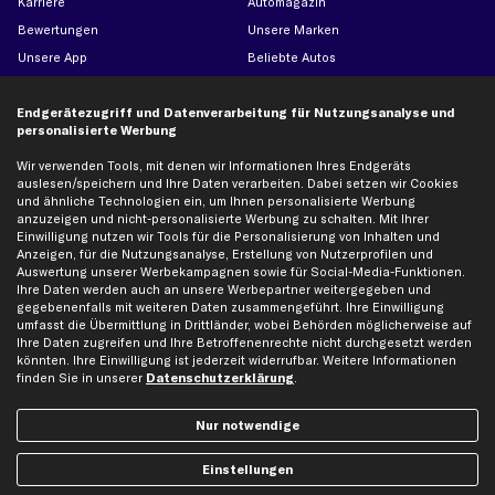
Karriere
Automagazin
Bewertungen
Unsere Marken
Unsere App
Beliebte Autos
Gutscheine
Endgerätezugriff und Datenverarbeitung für Nutzungsanalyse und
personalisierte Werbung
Hilfe & Support
Top Produkte
Wir verwenden Tools, mit denen wir Informationen Ihres Endgeräts
Kontakt
Auspuff
auslesen/speichern und Ihre Daten verarbeiten. Dabei setzen wir Cookies
und ähnliche Technologien ein, um Ihnen personalisierte Werbung
Datenschutz
Bremsbeläge
anzuzeigen und nicht-personalisierte Werbung zu schalten. Mit Ihrer
AGB
Bremssattel
Einwilligung nutzen wir Tools für die Personalisierung von Inhalten und
Anzeigen, für die Nutzungsanalyse, Erstellung von Nutzerprofilen und
Impressum
Bremsscheiben
Auswertung unserer Werbekampagnen sowie für Social-Media-Funktionen.
Whistleblowersystem
Lichtmaschine
Ihre Daten werden auch an unsere Werbepartner weitergegeben und
gegebenenfalls mit weiteren Daten zusammengeführt. Ihre Einwilligung
Dateneinstellungen
Luftfilter
umfasst die Übermittlung in Drittländer, wobei Behörden möglicherweise auf
Ihre Daten zugreifen und Ihre Betroffenenrechte nicht durchgesetzt werden
Widerrufsbelehrung
Ölfilter
könnten. Ihre Einwilligung ist jederzeit widerrufbar. Weitere Informationen
Querlenker
finden Sie in unserer
Datenschutzerklärung
.
Stoßdämpfer
Nur notwendige
Scheibenwischer
Einstellungen
Top Automarken