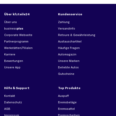
Über kfzteile24
Kundenservice
Über uns
Zahlung
business
plus
Versandinfo
Corporate Webseite
Retoure & Gewährleistung
Partnerprogramm
Austauschartikel
Werkstätten/Filialen
Häufige Fragen
Karriere
Automagazin
Bewertungen
Unsere Marken
Unsere App
Beliebte Autos
Gutscheine
Hilfe & Support
Top Produkte
Kontakt
Auspuff
Datenschutz
Bremsbeläge
AGB
Bremssattel
Impressum
Bremsscheiben