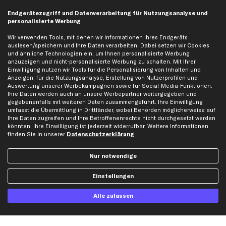
Kreditkarte
Rechnung
Lastschrift
Endgerätezugriff und Datenverarbeitung für Nutzungsanalyse und
personalisierte Werbung
Wir verwenden Tools, mit denen wir Informationen Ihres Endgeräts
Vorkasse
auslesen/speichern und Ihre Daten verarbeiten. Dabei setzen wir Cookies
und ähnliche Technologien ein, um Ihnen personalisierte Werbung
anzuzeigen und nicht-personalisierte Werbung zu schalten. Mit Ihrer
Versand
Einwilligung nutzen wir Tools für die Personalisierung von Inhalten und
Anzeigen, für die Nutzungsanalyse, Erstellung von Nutzerprofilen und
Auswertung unserer Werbekampagnen sowie für Social-Media-Funktionen.
Ihre Daten werden auch an unsere Werbepartner weitergegeben und
gegebenenfalls mit weiteren Daten zusammengeführt. Ihre Einwilligung
umfasst die Übermittlung in Drittländer, wobei Behörden möglicherweise auf
Ihre Daten zugreifen und Ihre Betroffenenrechte nicht durchgesetzt werden
könnten. Ihre Einwilligung ist jederzeit widerrufbar. Weitere Informationen
Artikel, Teile, Original und Bestell-Nr. dienen nur zu Vergleichszwecken und sind
keine Herkunftsbezeichnungen. Die Nennung von Namen, Warenzeichen oder
finden Sie in unserer
Datenschutzerklärung
.
Markennamen erfolgt nur zu Zwecken der Zuordnung unserer Artikel. Die Angaben
von diesen in Rechnungen an Fahrzeugbesitzer sind nicht statthaft. Die Ware bleibt
Nur notwendige
bis zur Bezahlung unser Eigentum.
Die hier dargestellten Daten, insbesondere die gesamte Datenbank, dürfen nicht
Einstellungen
vervielfältigt werden. Die Vervielfältigung und Verbreitung der Daten und der
Datenbank ohne vorherige Einwilligung von TecAlliance und/oder die Einbeziehung
Alle zulassen
Dritter in solche Aktivitäten ist streng verboten. Jegliche unautorisierte Nutzung von
Inhalten stellt eine Verletzung des Urheberrechts dar und kann rechtliche Schritte
nach sich ziehen.