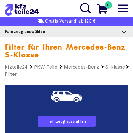
0
1
Gratis
Versand
ab 120 €
Fahrzeug auswählen
Filter für Ihren
Mercedes-Benz
S-Klasse
kfzteile24
PKW-Teile
Mercedes-Benz
S-Klasse
Filter
Fahrzeug auswählen