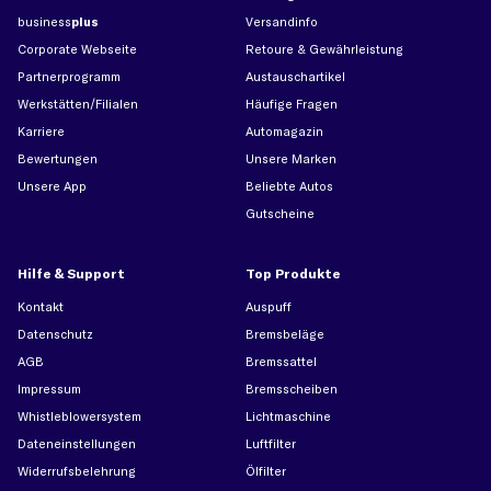
business
plus
Versandinfo
Corporate Webseite
Retoure & Gewährleistung
Partnerprogramm
Austauschartikel
Werkstätten/Filialen
Häufige Fragen
Karriere
Automagazin
Bewertungen
Unsere Marken
Unsere App
Beliebte Autos
Gutscheine
Hilfe & Support
Top Produkte
Kontakt
Auspuff
Datenschutz
Bremsbeläge
AGB
Bremssattel
Impressum
Bremsscheiben
Whistleblowersystem
Lichtmaschine
Dateneinstellungen
Luftfilter
Widerrufsbelehrung
Ölfilter