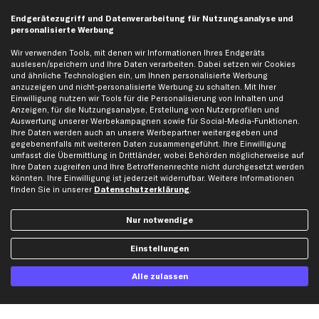
Endgerätezugriff und Datenverarbeitung für Nutzungsanalyse und
personalisierte Werbung
Jetzt APP Downloaden
Wir verwenden Tools, mit denen wir Informationen Ihres Endgeräts
auslesen/speichern und Ihre Daten verarbeiten. Dabei setzen wir Cookies
und ähnliche Technologien ein, um Ihnen personalisierte Werbung
anzuzeigen und nicht-personalisierte Werbung zu schalten. Mit Ihrer
Einwilligung nutzen wir Tools für die Personalisierung von Inhalten und
kfzteile24 Newsletter
Anzeigen, für die Nutzungsanalyse, Erstellung von Nutzerprofilen und
Auswertung unserer Werbekampagnen sowie für Social-Media-Funktionen.
Alle Angebote, Rabatte & Specials.
Ihre Daten werden auch an unsere Werbepartner weitergegeben und
gegebenenfalls mit weiteren Daten zusammengeführt. Ihre Einwilligung
umfasst die Übermittlung in Drittländer, wobei Behörden möglicherweise auf
Ihre Daten zugreifen und Ihre Betroffenenrechte nicht durchgesetzt werden
könnten. Ihre Einwilligung ist jederzeit widerrufbar. Weitere Informationen
Ich möchte über aktuelle Vorteile und Angebote im Shop informiert werden und
finden Sie in unserer
willige in die
Datenschutzerklärung
Datenschutzerklärung
ein. Eine Abmeldung ist jederzeit möglich.
.
Nur notwendige
Zahlungsarten
Einstellungen
Kreditkarte
Rechnung
Lastschrift
Alle zulassen
Vorkasse