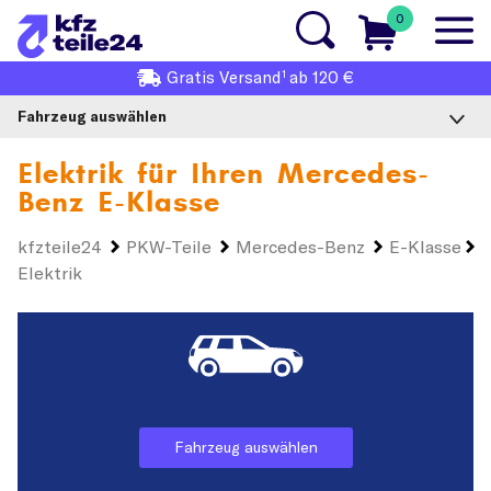
0
1
Gratis
Versand
ab 120 €
Fahrzeug auswählen
Elektrik für Ihren
Mercedes-
Benz E-Klasse
kfzteile24
PKW-Teile
Mercedes-Benz
E-Klasse
Elektrik
Fahrzeug auswählen