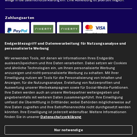
willige in die
Datenschutzerklärung
ein. Eine Abmeldung ist jederzeit möglich.
Zahlungsarten
Kreditkarte
Rechnung
Lastschrift
Endgerätezugriff und Datenverarbeitung für Nutzungsanalyse und
personalisierte Werbung
Vorkasse
Wir verwenden Tools, mit denen wir Informationen Ihres Endgeräts
auslesen/speichern und Ihre Daten verarbeiten. Dabei setzen wir Cookies
Versand
und ähnliche Technologien ein, um Ihnen personalisierte Werbung
anzuzeigen und nicht-personalisierte Werbung zu schalten. Mit Ihrer
Einwilligung nutzen wir Tools für die Personalisierung von Inhalten und
Anzeigen, für die Nutzungsanalyse, Erstellung von Nutzerprofilen und
Auswertung unserer Werbekampagnen sowie für Social-Media-Funktionen.
Ihre Daten werden auch an unsere Werbepartner weitergegeben und
gegebenenfalls mit weiteren Daten zusammengeführt. Ihre Einwilligung
umfasst die Übermittlung in Drittländer, wobei Behörden möglicherweise auf
Artikel, Teile, Original und Bestell-Nr. dienen nur zu Vergleichszwecken und sind
Ihre Daten zugreifen und Ihre Betroffenenrechte nicht durchgesetzt werden
keine Herkunftsbezeichnungen. Die Nennung von Namen, Warenzeichen oder
könnten. Ihre Einwilligung ist jederzeit widerrufbar. Weitere Informationen
Markennamen erfolgt nur zu Zwecken der Zuordnung unserer Artikel. Die Angaben
finden Sie in unserer
Datenschutzerklärung
.
von diesen in Rechnungen an Fahrzeugbesitzer sind nicht statthaft. Die Ware bleibt
bis zur Bezahlung unser Eigentum.
Nur notwendige
Die hier dargestellten Daten, insbesondere die gesamte Datenbank, dürfen nicht