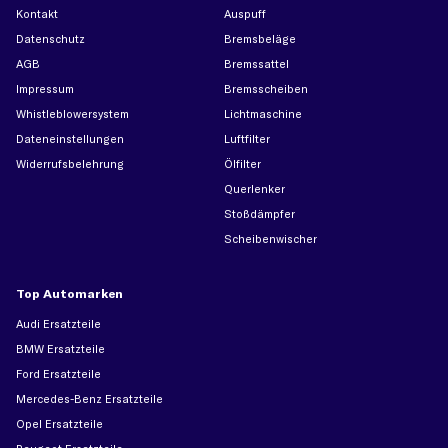
Kontakt
Auspuff
Datenschutz
Bremsbeläge
AGB
Bremssattel
Impressum
Bremsscheiben
Whistleblowersystem
Lichtmaschine
Dateneinstellungen
Luftfilter
Widerrufsbelehrung
Ölfilter
Querlenker
Stoßdämpfer
Scheibenwischer
Top Automarken
Audi Ersatzteile
BMW Ersatzteile
Ford Ersatzteile
Mercedes-Benz Ersatzteile
Opel Ersatzteile