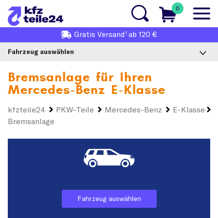
0
1
Gratis
Versand
ab 120 €
Fahrzeug auswählen
Bremsanlage für Ihren
Mercedes-Benz E-Klasse
kfzteile24
PKW-Teile
Mercedes-Benz
E-Klasse
Bremsanlage
Fahrzeug auswählen