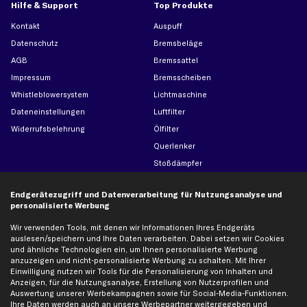
Hilfe & Support
Top Produkte
Kontakt
Auspuff
Datenschutz
Bremsbeläge
AGB
Bremssattel
Impressum
Bremsscheiben
Whistleblowersystem
Lichtmaschine
Dateneinstellungen
Luftfilter
Widerrufsbelehrung
Ölfilter
Querlenker
Stoßdämpfer
Scheibenwischer
Endgerätezugriff und Datenverarbeitung für Nutzungsanalyse und
personalisierte Werbung
Top Automarken
Wir verwenden Tools, mit denen wir Informationen Ihres Endgeräts
auslesen/speichern und Ihre Daten verarbeiten. Dabei setzen wir Cookies
Audi Ersatzteile
und ähnliche Technologien ein, um Ihnen personalisierte Werbung
BMW Ersatzteile
anzuzeigen und nicht-personalisierte Werbung zu schalten. Mit Ihrer
Einwilligung nutzen wir Tools für die Personalisierung von Inhalten und
Ford Ersatzteile
Anzeigen, für die Nutzungsanalyse, Erstellung von Nutzerprofilen und
Mercedes-Benz Ersatzteile
Auswertung unserer Werbekampagnen sowie für Social-Media-Funktionen.
Ihre Daten werden auch an unsere Werbepartner weitergegeben und