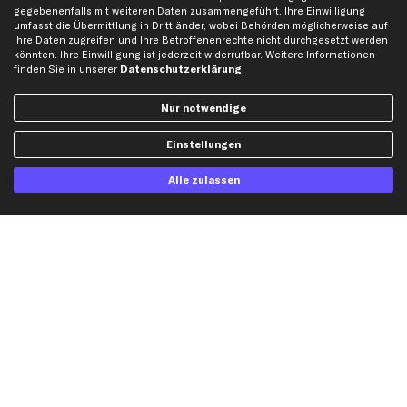
Opel Ersatzteile
gegebenenfalls mit weiteren Daten zusammengeführt. Ihre Einwilligung
Peugeot Ersatzteile
umfasst die Übermittlung in Drittländer, wobei Behörden möglicherweise auf
Ihre Daten zugreifen und Ihre Betroffenenrechte nicht durchgesetzt werden
Renault Ersatzteile
könnten. Ihre Einwilligung ist jederzeit widerrufbar. Weitere Informationen
Seat Ersatzteile
finden Sie in unserer
Datenschutzerklärung
.
Skoda Ersatzteile
Nur notwendige
VW Ersatzteile
Einstellungen
Social Media
Alle zulassen
Jetzt APP Downloaden
kfzteile24 Newsletter
Alle Angebote, Rabatte & Specials.