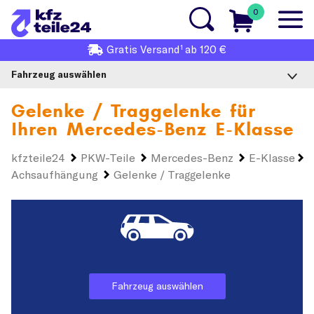
0
1
Gratis
Versand
ab 120 €
Fahrzeug auswählen
Gelenke / Traggelenke für
Ihren
Mercedes-Benz E-Klasse
kfzteile24
PKW-Teile
Mercedes-Benz
E-Klasse
Achsaufhängung
Gelenke / Traggelenke
Fahrzeug auswählen