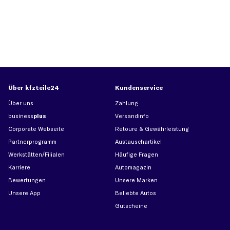
Über kfzteile24
Kundenservice
Über uns
Zahlung
business
plus
Versandinfo
Corporate Webseite
Retoure & Gewährleistung
Partnerprogramm
Austauschartikel
Werkstätten/Filialen
Häufige Fragen
Karriere
Automagazin
Bewertungen
Unsere Marken
Unsere App
Beliebte Autos
Gutscheine