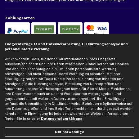
willige in die
Datenschutzerklärung
ein. Eine Abmeldung ist jederzeit möglich.
Zahlungsarten
Kreditkarte
Rechnung
Lastschrift
Endgerätezugriff und Datenverarbeitung für Nutzungsanalyse und
personalisierte Werbung
Vorkasse
Wir verwenden Tools, mit denen wir Informationen Ihres Endgeräts
auslesen/speichern und Ihre Daten verarbeiten. Dabei setzen wir Cookies
Versand
und ähnliche Technologien ein, um Ihnen personalisierte Werbung
anzuzeigen und nicht-personalisierte Werbung zu schalten. Mit Ihrer
Einwilligung nutzen wir Tools für die Personalisierung von Inhalten und
Anzeigen, für die Nutzungsanalyse, Erstellung von Nutzerprofilen und
Auswertung unserer Werbekampagnen sowie für Social-Media-Funktionen.
Ihre Daten werden auch an unsere Werbepartner weitergegeben und
gegebenenfalls mit weiteren Daten zusammengeführt. Ihre Einwilligung
umfasst die Übermittlung in Drittländer, wobei Behörden möglicherweise auf
Artikel, Teile, Original und Bestell-Nr. dienen nur zu Vergleichszwecken und sind
Ihre Daten zugreifen und Ihre Betroffenenrechte nicht durchgesetzt werden
keine Herkunftsbezeichnungen. Die Nennung von Namen, Warenzeichen oder
könnten. Ihre Einwilligung ist jederzeit widerrufbar. Weitere Informationen
Markennamen erfolgt nur zu Zwecken der Zuordnung unserer Artikel. Die Angaben
finden Sie in unserer
Datenschutzerklärung
.
von diesen in Rechnungen an Fahrzeugbesitzer sind nicht statthaft. Die Ware bleibt
bis zur Bezahlung unser Eigentum.
Nur notwendige
Die hier dargestellten Daten, insbesondere die gesamte Datenbank, dürfen nicht