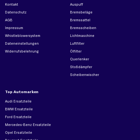
Kontakt
Auspuff
Datenschutz
Bremsbeläge
AGB
Bremssattel
Impressum
Bremsscheiben
Whistleblowersystem
Lichtmaschine
Dateneinstellungen
Luftfilter
Widerrufsbelehrung
Ölfilter
Querlenker
Stoßdämpfer
Scheibenwischer
Top Automarken
Audi Ersatzteile
BMW Ersatzteile
Ford Ersatzteile
Mercedes-Benz Ersatzteile
Opel Ersatzteile