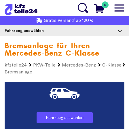
0
1
Gratis
Versand
ab 120 €
Fahrzeug auswählen
Bremsanlage für Ihren
Mercedes-Benz C-Klasse
kfzteile24
PKW-Teile
Mercedes-Benz
C-Klasse
Bremsanlage
Fahrzeug auswählen