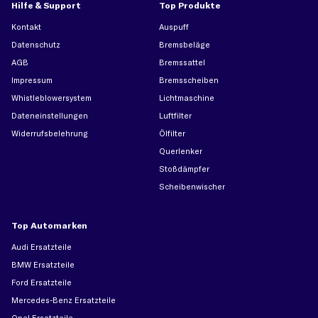
Hilfe & Support
Top Produkte
Kontakt
Auspuff
Datenschutz
Bremsbeläge
AGB
Bremssattel
Impressum
Bremsscheiben
Whistleblowersystem
Lichtmaschine
Dateneinstellungen
Luftfilter
Widerrufsbelehrung
Ölfilter
Querlenker
Stoßdämpfer
Scheibenwischer
Top Automarken
Audi Ersatzteile
BMW Ersatzteile
Ford Ersatzteile
Mercedes-Benz Ersatzteile
Opel Ersatzteile