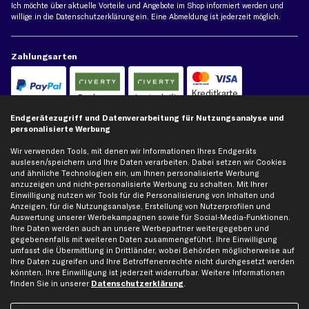
Ich möchte über aktuelle Vorteile und Angebote im Shop informiert werden und
willige in die
Datenschutzerklärung
ein. Eine Abmeldung ist jederzeit möglich.
Zahlungsarten
Kreditkarte
Rechnung
Lastschrift
Endgerätezugriff und Datenverarbeitung für Nutzungsanalyse und
personalisierte Werbung
Vorkasse
Wir verwenden Tools, mit denen wir Informationen Ihres Endgeräts
auslesen/speichern und Ihre Daten verarbeiten. Dabei setzen wir Cookies
Versand
und ähnliche Technologien ein, um Ihnen personalisierte Werbung
anzuzeigen und nicht-personalisierte Werbung zu schalten. Mit Ihrer
Einwilligung nutzen wir Tools für die Personalisierung von Inhalten und
Anzeigen, für die Nutzungsanalyse, Erstellung von Nutzerprofilen und
Auswertung unserer Werbekampagnen sowie für Social-Media-Funktionen.
Ihre Daten werden auch an unsere Werbepartner weitergegeben und
gegebenenfalls mit weiteren Daten zusammengeführt. Ihre Einwilligung
umfasst die Übermittlung in Drittländer, wobei Behörden möglicherweise auf
Artikel, Teile, Original und Bestell-Nr. dienen nur zu Vergleichszwecken und sind
Ihre Daten zugreifen und Ihre Betroffenenrechte nicht durchgesetzt werden
keine Herkunftsbezeichnungen. Die Nennung von Namen, Warenzeichen oder
könnten. Ihre Einwilligung ist jederzeit widerrufbar. Weitere Informationen
Markennamen erfolgt nur zu Zwecken der Zuordnung unserer Artikel. Die Angaben
finden Sie in unserer
Datenschutzerklärung
.
von diesen in Rechnungen an Fahrzeugbesitzer sind nicht statthaft. Die Ware bleibt
bis zur Bezahlung unser Eigentum.