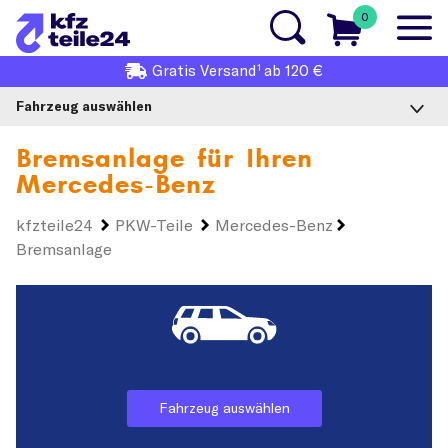
0
1
Gratis
Versand
ab 120 €
Fahrzeug auswählen
Bremsanlage für Ihren
Mercedes-Benz
kfzteile24
PKW-Teile
Mercedes-Benz
Bremsanlage
Fahrzeug auswählen