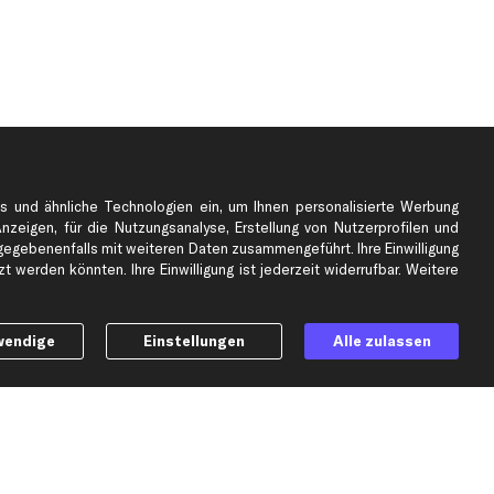
s und ähnliche Technologien ein, um Ihnen personalisierte Werbung
Anzeigen, für die Nutzungsanalyse, Erstellung von Nutzerprofilen und
gebenenfalls mit weiteren Daten zusammengeführt. Ihre Einwilligung
e
Top Automarken
 werden könnten. Ihre Einwilligung ist jederzeit widerrufbar. Weitere
Audi Ersatzteile
BMW Ersatzteile
wendige
Einstellungen
Alle zulassen
Ford Ersatzteile
Mercedes-Benz Ersatzteile
Opel Ersatzteile
Peugeot Ersatzteile
Renault Ersatzteile
Seat Ersatzteile