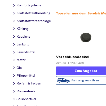
Komfortsysteme
Kraftstoff­aufbereitung
Topseller aus dem Bereich M
Kraftstoff­förderanlage
Kühlung
Kupplung
Lenkung
Leuchtmittel
Verschlussdeckel,
Motor
Kühlmittelbehälter
Art.-Nr. 1720-9439
Öle
Zum Angebot
Pflegemittel
Fahrzeug auswählen
Reifen & Felgen
Riementrieb
Saisonartikel