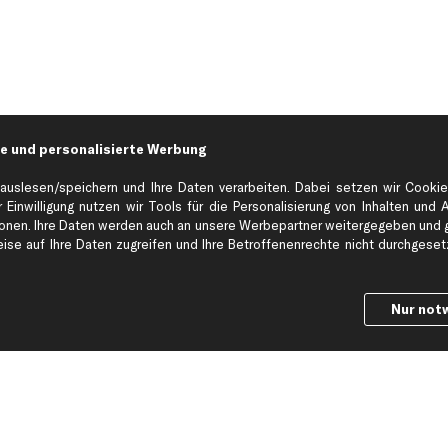
e und personalisierte Werbung
auslesen/speichern und Ihre Daten verarbeiten. Dabei setzen wir Cookie
 Einwilligung nutzen wir Tools für die Personalisierung von Inhalten und 
en. Ihre Daten werden auch an unsere Werbepartner weitergegeben und ge
Hilfe & Support
Top Produkt
se auf Ihre Daten zugreifen und Ihre Betroffenenrechte nicht durchgesetzt
Kontakt
Auspuff
Datenschutz
Bremsbeläge
Nur not
ng
AGB
Bremssattel
Impressum
Bremsscheiben
Whistleblowersystem
Lichtmaschine
Dateneinstellungen
Luftfilter
Widerrufsbelehrung
Ölfilter
Querlenker