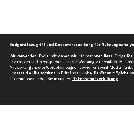
Endgerätezugriff und Datenverarbeitung für Nutzungsanalys
Wir verwenden Tools, mit denen wir Informationen Ihres Endgeräts 
anzuzeigen und nicht-personalisierte Werbung zu schalten. Mit Ihrer
Auswertung unserer Werbekampagnen sowie für Social-Media-Funktion
Über kfzteile24
Kundenservice
umfasst die Übermittlung in Drittländer, wobei Behörden möglicherwei
Über uns
Zahlung
Informationen finden Sie in unserer
Datenschutzerklärung
.
business
plus
Versandinfo
Corporate Webseite
Retoure & Gewährleistu
Partnerprogramm
Austauschartikel
Werkstätten/Filialen
Häufige Fragen
Karriere
Automagazin
Bewertungen
Unsere Marken
Unsere App
Beliebte Autos