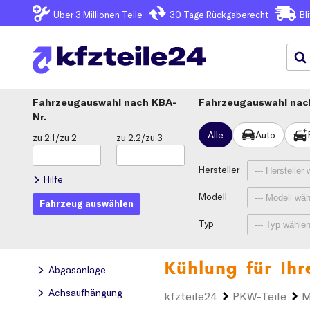
Über 3
Millionen Teile
30 Tage
Rückgaberecht
Bl
Fahrzeugauswahl
KBA-
Fahrzeugauswahl nach
Nr.
Alle
Auto
zu 2.1/zu 2
zu 2.2/zu 3
Hersteller
Hilfe
Modell
Fahrzeug auswählen
Typ
Kühlung für Ih
Abgasanlage
Achsaufhängung
kfzteile24
PKW-Teile
M