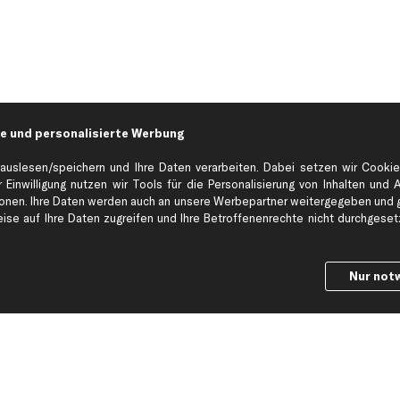
e und personalisierte Werbung
auslesen/speichern und Ihre Daten verarbeiten. Dabei setzen wir Cookie
 Einwilligung nutzen wir Tools für die Personalisierung von Inhalten und 
en. Ihre Daten werden auch an unsere Werbepartner weitergegeben und ge
Hilfe & Support
Top Produkt
se auf Ihre Daten zugreifen und Ihre Betroffenenrechte nicht durchgesetzt
Kontakt
Auspuff
Datenschutz
Bremsbeläge
Nur not
ng
AGB
Bremssattel
Impressum
Bremsscheiben
Whistleblowersystem
Lichtmaschine
Dateneinstellungen
Luftfilter
Widerrufsbelehrung
Ölfilter
Querlenker