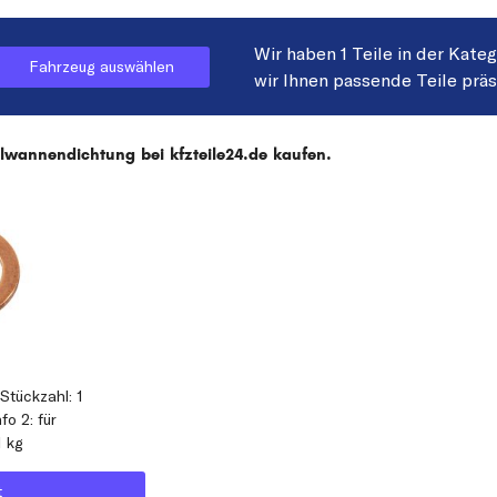
Wir haben 1 Teile in der Kate
Fahrzeug auswählen
wir Ihnen passende Teile prä
annendichtung bei kfzteile24.de kaufen.
Stückzahl: 1
o 2: für
1 kg
t