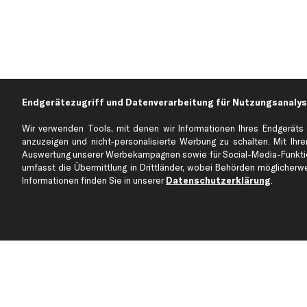
Endgerätezugriff und Datenverarbeitung für Nutzungsanalys
Wir verwenden Tools, mit denen wir Informationen Ihres Endgeräts 
anzuzeigen und nicht-personalisierte Werbung zu schalten. Mit Ihrer
Auswertung unserer Werbekampagnen sowie für Social-Media-Funktion
Über kfzteile24
Kundenservice
umfasst die Übermittlung in Drittländer, wobei Behörden möglicherwei
Über uns
Zahlung
Informationen finden Sie in unserer
Datenschutzerklärung
.
business
plus
Versandinfo
Corporate Webseite
Retoure & Gewährleistu
Partnerprogramm
Austauschartikel
Werkstätten/Filialen
Häufige Fragen
Karriere
Automagazin
Bewertungen
Unsere Marken
Unsere App
Beliebte Autos