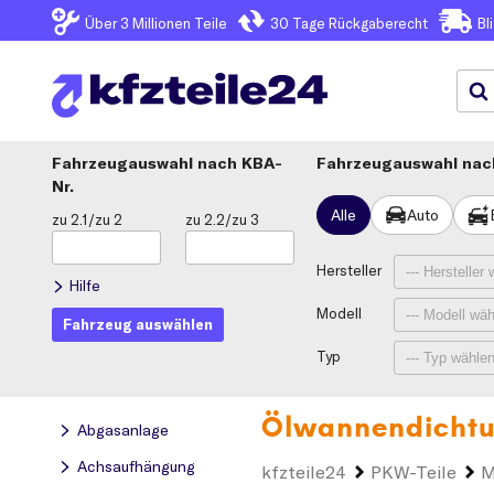
Über 3
Millionen Teile
30 Tage
Rückgaberecht
Bl
Fahrzeugauswahl
KBA-
Fahrzeugauswahl nach
Nr.
Alle
Auto
zu 2.1/zu 2
zu 2.2/zu 3
Hersteller
Hilfe
Modell
Fahrzeug auswählen
Typ
Ölwannendichtu
Abgasanlage
Achsaufhängung
kfzteile24
PKW-Teile
M