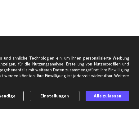
s und ähnliche Technologien ein, um Ihnen personalisierte Werbung
Anzeigen, für die Nutzungsanalyse, Erstellung von Nutzerprofilen und
gebenenfalls mit weiteren Daten zusammengeführt. Ihre Einwilligung
e
Top Automarken
 werden könnten. Ihre Einwilligung ist jederzeit widerrufbar. Weitere
Audi Ersatzteile
BMW Ersatzteile
wendige
Einstellungen
Alle zulassen
Ford Ersatzteile
Mercedes-Benz Ersatzteile
Opel Ersatzteile
Peugeot Ersatzteile
Renault Ersatzteile
Seat Ersatzteile