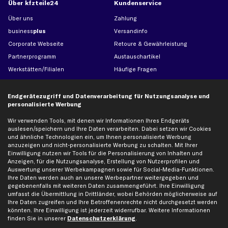
Über kfzteile24
Kundenservice
Über uns
Zahlung
business
plus
Versandinfo
Corporate Webseite
Retoure & Gewährleistung
Partnerprogramm
Austauschartikel
Werkstätten/Filialen
Häufige Fragen
Karriere
Automagazin
Bewertungen
Unsere Marken
Endgerätezugriff und Datenverarbeitung für Nutzungsanalyse und
personalisierte Werbung
Unsere App
Beliebte Autos
Gutscheine
Wir verwenden Tools, mit denen wir Informationen Ihres Endgeräts
auslesen/speichern und Ihre Daten verarbeiten. Dabei setzen wir Cookies
und ähnliche Technologien ein, um Ihnen personalisierte Werbung
anzuzeigen und nicht-personalisierte Werbung zu schalten. Mit Ihrer
Hilfe & Support
Top Produkte
Einwilligung nutzen wir Tools für die Personalisierung von Inhalten und
Anzeigen, für die Nutzungsanalyse, Erstellung von Nutzerprofilen und
Kontakt
Auspuff
Auswertung unserer Werbekampagnen sowie für Social-Media-Funktionen.
Datenschutz
Bremsbeläge
Ihre Daten werden auch an unsere Werbepartner weitergegeben und
gegebenenfalls mit weiteren Daten zusammengeführt. Ihre Einwilligung
AGB
Bremssattel
umfasst die Übermittlung in Drittländer, wobei Behörden möglicherweise auf
Impressum
Bremsscheiben
Ihre Daten zugreifen und Ihre Betroffenenrechte nicht durchgesetzt werden
könnten. Ihre Einwilligung ist jederzeit widerrufbar. Weitere Informationen
Whistleblowersystem
Lichtmaschine
finden Sie in unserer
Datenschutzerklärung
.
Dateneinstellungen
Luftfilter