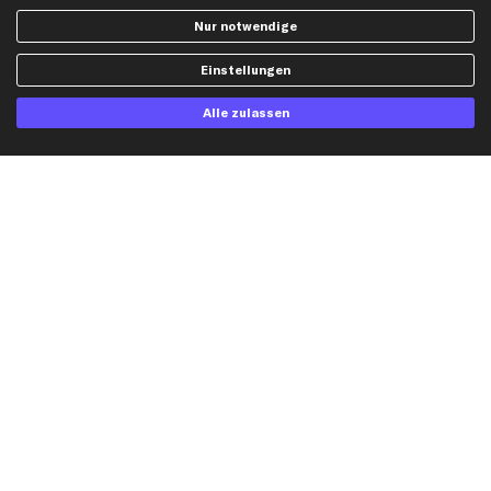
Widerrufsbelehrung
Ölfilter
Nur notwendige
Querlenker
Einstellungen
Stoßdämpfer
Scheibenwischer
Alle zulassen
Top Automarken
Audi Ersatzteile
BMW Ersatzteile
Ford Ersatzteile
Mercedes-Benz Ersatzteile
Opel Ersatzteile
Peugeot Ersatzteile
Renault Ersatzteile
Seat Ersatzteile
Skoda Ersatzteile
VW Ersatzteile