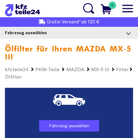
0
1
Gratis
Versand
ab 120 €
Fahrzeug auswählen
Ölfilter für Ihren
MAZDA MX-5
III
kfzteile24
PKW-Teile
MAZDA
MX-5 III
Filter
Ölfilter
Fahrzeug auswählen