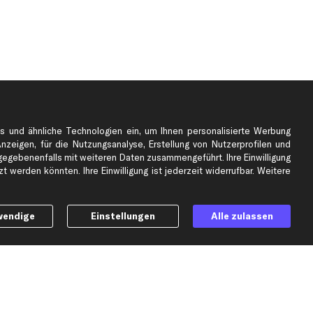
s und ähnliche Technologien ein, um Ihnen personalisierte Werbung
Anzeigen, für die Nutzungsanalyse, Erstellung von Nutzerprofilen und
gebenenfalls mit weiteren Daten zusammengeführt. Ihre Einwilligung
e
Top Automarken
 werden könnten. Ihre Einwilligung ist jederzeit widerrufbar. Weitere
Audi Ersatzteile
BMW Ersatzteile
wendige
Einstellungen
Alle zulassen
Ford Ersatzteile
Mercedes-Benz Ersatzteile
Opel Ersatzteile
Peugeot Ersatzteile
Renault Ersatzteile
Seat Ersatzteile