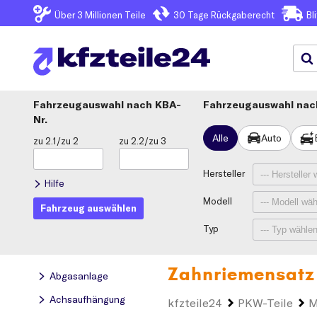
Über 3
Millionen Teile
30 Tage
Rückgaberecht
Bl
Fahrzeugauswahl
KBA-
Fahrzeugauswahl nach
Nr.
Alle
Auto
zu 2.1/zu 2
zu 2.2/zu 3
Hersteller
Hilfe
Modell
Fahrzeug auswählen
Typ
Zahnriemensatz
Abgasanlage
Achsaufhängung
kfzteile24
PKW-Teile
M