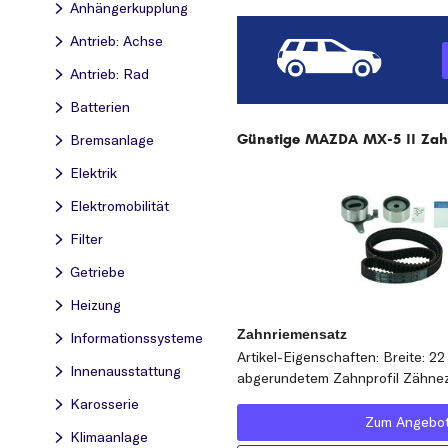
Anhängerkupplung
Antrieb: Achse
Antrieb: Rad
Batterien
Günstige MAZDA MX-5 II Zahn
Bremsanlage
Elektrik
Elektromobilität
Filter
Getriebe
Heizung
Zahnriemensatz
Informationssysteme
Artikel-Eigenschaften: Breite: 2
Innenausstattung
abgerundetem Zahnprofil Zähnez
Karosserie
Zum Angebo
Klimaanlage