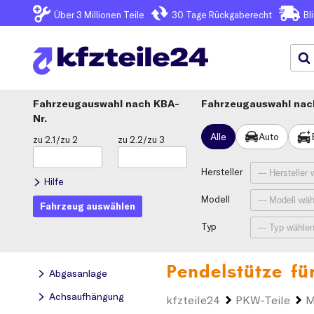
Über 3
Millionen Teile
30 Tage
Rückgaberecht
Bl
Fahrzeugauswahl
KBA-
Fahrzeugauswahl nach
Nr.
Alle
Auto
zu 2.1/zu 2
zu 2.2/zu 3
Hersteller
Hilfe
Modell
Fahrzeug auswählen
Typ
Pendelstütze fü
Abgasanlage
Achsaufhängung
kfzteile24
PKW-Teile
M