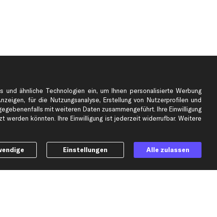
s und ähnliche Technologien ein, um Ihnen personalisierte Werbung
Anzeigen, für die Nutzungsanalyse, Erstellung von Nutzerprofilen und
gebenenfalls mit weiteren Daten zusammengeführt. Ihre Einwilligung
e
Top Automarken
 werden könnten. Ihre Einwilligung ist jederzeit widerrufbar. Weitere
Audi Ersatzteile
BMW Ersatzteile
wendige
Einstellungen
Alle zulassen
Ford Ersatzteile
Mercedes-Benz Ersatzteile
Opel Ersatzteile
Peugeot Ersatzteile
Renault Ersatzteile
Seat Ersatzteile