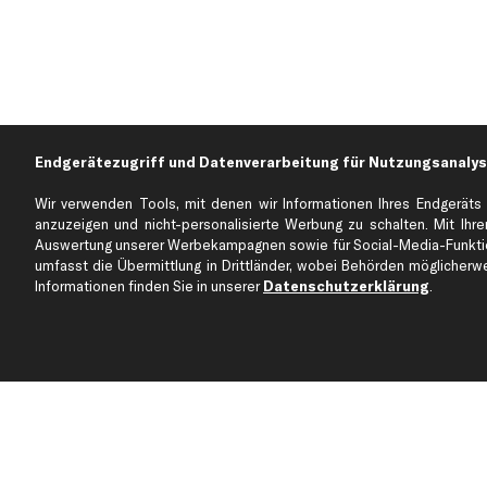
Endgerätezugriff und Datenverarbeitung für Nutzungsanalys
Wir verwenden Tools, mit denen wir Informationen Ihres Endgeräts 
anzuzeigen und nicht-personalisierte Werbung zu schalten. Mit Ihrer
Auswertung unserer Werbekampagnen sowie für Social-Media-Funktion
Über kfzteile24
Kundenservice
umfasst die Übermittlung in Drittländer, wobei Behörden möglicherwei
Über uns
Zahlung
Informationen finden Sie in unserer
Datenschutzerklärung
.
business
plus
Versandinfo
Corporate Webseite
Retoure & Gewährleistu
Partnerprogramm
Austauschartikel
Werkstätten/Filialen
Häufige Fragen
Karriere
Automagazin
Bewertungen
Unsere Marken
Unsere App
Beliebte Autos