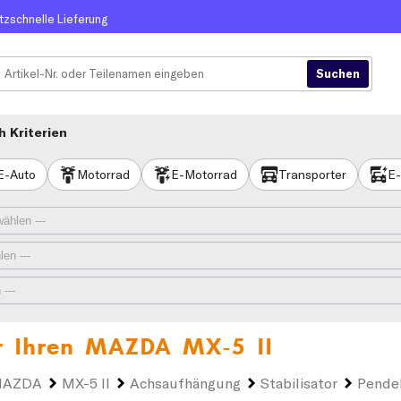
itzschnelle Lieferung
 Kriterien
E-Auto
Motorrad
E-Motorrad
Transporter
E-
r Ihren
MAZDA MX-5 II
AZDA
MX-5 II
Achsaufhängung
Stabilisator
Pende