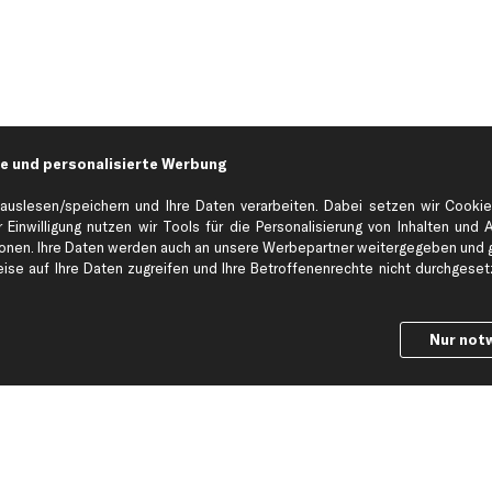
e und personalisierte Werbung
auslesen/speichern und Ihre Daten verarbeiten. Dabei setzen wir Cookie
 Einwilligung nutzen wir Tools für die Personalisierung von Inhalten und 
en. Ihre Daten werden auch an unsere Werbepartner weitergegeben und ge
Hilfe & Support
Top Produkt
se auf Ihre Daten zugreifen und Ihre Betroffenenrechte nicht durchgesetzt
Kontakt
Auspuff
Datenschutz
Bremsbeläge
Nur not
ng
AGB
Bremssattel
Impressum
Bremsscheiben
Whistleblowersystem
Lichtmaschine
Dateneinstellungen
Luftfilter
Widerrufsbelehrung
Ölfilter
Querlenker