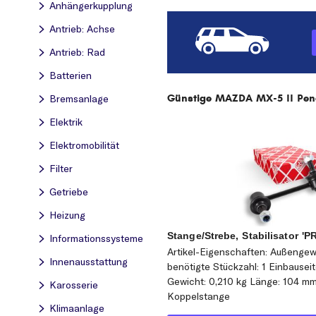
Anhängerkupplung
Antrieb: Achse
Antrieb: Rad
Batterien
Günstige MAZDA MX-5 II Pende
Bremsanlage
Elektrik
Elektromobilität
Filter
Getriebe
Heizung
Stange/Strebe, Stabilisator 'P
Informationssysteme
Artikel-Eigenschaften: Außengew
Innenausstattung
benötigte Stückzahl: 1 Einbausei
Gewicht: 0,210 kg Länge: 104 m
Karosserie
Koppelstange
Klimaanlage