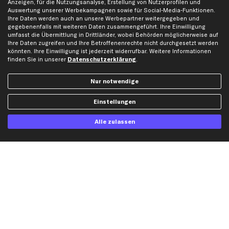
Anzeigen, für die Nutzungsanalyse, Erstellung von Nutzerprofilen und
Auswertung unserer Werbekampagnen sowie für Social-Media-Funktionen.
Ihre Daten werden auch an unsere Werbepartner weitergegeben und
Hilfe & Support
Top Produkte
gegebenenfalls mit weiteren Daten zusammengeführt. Ihre Einwilligung
umfasst die Übermittlung in Drittländer, wobei Behörden möglicherweise auf
Kontakt
Auspuff
Ihre Daten zugreifen und Ihre Betroffenenrechte nicht durchgesetzt werden
Datenschutz
Bremsbeläge
könnten. Ihre Einwilligung ist jederzeit widerrufbar. Weitere Informationen
finden Sie in unserer
Datenschutzerklärung
.
AGB
Bremssattel
Impressum
Bremsscheiben
Nur notwendige
Whistleblowersystem
Lichtmaschine
Dateneinstellungen
Luftfilter
Einstellungen
Widerrufsbelehrung
Ölfilter
Alle zulassen
Querlenker
Stoßdämpfer
Scheibenwischer
Top Automarken
Audi Ersatzteile
BMW Ersatzteile
Ford Ersatzteile