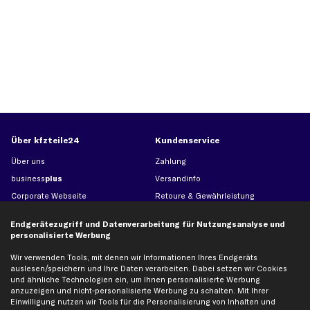
Über kfzteile24
Kundenservice
Über uns
Zahlung
business
plus
Versandinfo
Corporate Webseite
Retoure & Gewährleistung
Partnerprogramm
Austauschartikel
Endgerätezugriff und Datenverarbeitung für Nutzungsanalyse und
Werkstätten/Filialen
Häufige Fragen
personalisierte Werbung
Karriere
Automagazin
Wir verwenden Tools, mit denen wir Informationen Ihres Endgeräts
Bewertungen
Unsere Marken
auslesen/speichern und Ihre Daten verarbeiten. Dabei setzen wir Cookies
und ähnliche Technologien ein, um Ihnen personalisierte Werbung
Unsere App
Beliebte Autos
anzuzeigen und nicht-personalisierte Werbung zu schalten. Mit Ihrer
Gutscheine
Einwilligung nutzen wir Tools für die Personalisierung von Inhalten und