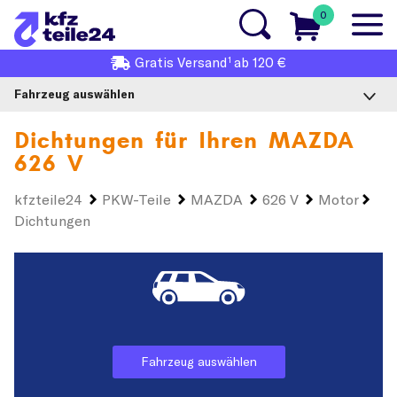
0
1
Gratis
Versand
ab 120 €
Fahrzeug auswählen
Dichtungen für Ihren
MAZDA
626 V
kfzteile24
PKW-Teile
MAZDA
626 V
Motor
Dichtungen
Fahrzeug auswählen