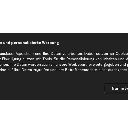
e und personalisierte Werbung
auslesen/speichern und Ihre Daten verarbeiten. Dabei setzen wir Cookie
 Einwilligung nutzen wir Tools für die Personalisierung von Inhalten und 
en. Ihre Daten werden auch an unsere Werbepartner weitergegeben und ge
Hilfe & Support
Top Produkt
se auf Ihre Daten zugreifen und Ihre Betroffenenrechte nicht durchgesetzt
Kontakt
Auspuff
Datenschutz
Bremsbeläge
Nur not
ng
AGB
Bremssattel
Impressum
Bremsscheiben
Whistleblowersystem
Lichtmaschine
Dateneinstellungen
Luftfilter
Widerrufsbelehrung
Ölfilter
Querlenker