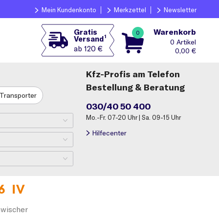
Mein Kundenkonto
Merkzettel
Newsletter
Warenkorb
Gratis
0
1
Versand
0
ab 120 €
0,00
€
Kfz-Profis am Telefon
Bestellung & Beratung
Transporter
030/40 50 400
Mo.-Fr. 07-20 Uhr | Sa. 09-15 Uhr
Hilfecenter
6 IV
nwischer