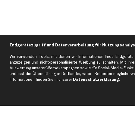
Endgerätezugriff und Datenverarbeitung für Nutzungsanalys
Wir verwenden Tools, mit denen wir Informationen Ihres Endgeräts 
anzuzeigen und nicht-personalisierte Werbung zu schalten. Mit Ihrer
Auswertung unserer Werbekampagnen sowie für Social-Media-Funktion
Über kfzteile24
Kundenservice
umfasst die Übermittlung in Drittländer, wobei Behörden möglicherwei
Über uns
Zahlung
Informationen finden Sie in unserer
Datenschutzerklärung
.
business
plus
Versandinfo
Corporate Webseite
Retoure & Gewährleistu
Partnerprogramm
Austauschartikel
Werkstätten/Filialen
Häufige Fragen
Karriere
Automagazin
Bewertungen
Unsere Marken
Unsere App
Beliebte Autos