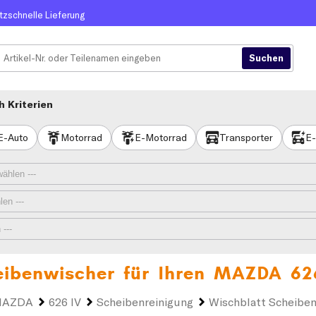
itzschnelle Lieferung
 Kriterien
E-Auto
Motorrad
E-Motorrad
Transporter
E-
eibenwischer für Ihren
MAZDA 62
AZDA
626 IV
Scheibenreinigung
Wischblatt Scheibe