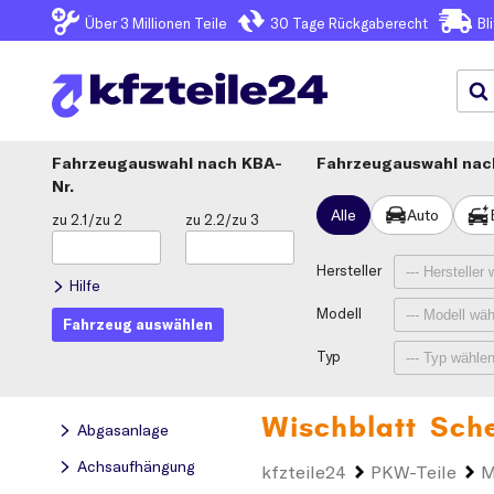
Über 3
Millionen Teile
30 Tage
Rückgaberecht
Bl
Fahrzeugauswahl
KBA-
Fahrzeugauswahl nach
Nr.
Alle
Auto
zu 2.1/zu 2
zu 2.2/zu 3
Hersteller
Hilfe
Modell
Fahrzeug auswählen
Typ
Wischblatt Sch
Abgasanlage
Achsaufhängung
kfzteile24
PKW-Teile
M