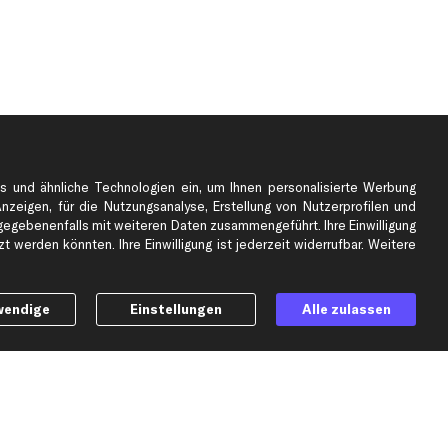
s und ähnliche Technologien ein, um Ihnen personalisierte Werbung
Anzeigen, für die Nutzungsanalyse, Erstellung von Nutzerprofilen und
gebenenfalls mit weiteren Daten zusammengeführt. Ihre Einwilligung
e
Top Automarken
 werden könnten. Ihre Einwilligung ist jederzeit widerrufbar. Weitere
Audi Ersatzteile
BMW Ersatzteile
wendige
Einstellungen
Alle zulassen
Ford Ersatzteile
Mercedes-Benz Ersatzteile
Opel Ersatzteile
Peugeot Ersatzteile
Renault Ersatzteile
Seat Ersatzteile