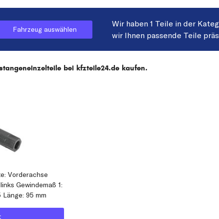
Wir haben 1 Teile in der Kate
Fahrzeug auswählen
wir Ihnen passende Teile prä
angeneinzelteile bei kfzteile24.de kaufen.
te: Vorderachse
 links Gewindemaß 1:
5 Länge: 95 mm
t