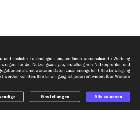
s und ähnliche Technologien ein, um Ihnen personalisierte Werbung
Anzeigen, für die Nutzungsanalyse, Erstellung von Nutzerprofilen und
gebenenfalls mit weiteren Daten zusammengeführt. Ihre Einwilligung
e
Top Automarken
 werden könnten. Ihre Einwilligung ist jederzeit widerrufbar. Weitere
Audi Ersatzteile
BMW Ersatzteile
wendige
Einstellungen
Alle zulassen
Ford Ersatzteile
Mercedes-Benz Ersatzteile
Opel Ersatzteile
Peugeot Ersatzteile
Renault Ersatzteile
Seat Ersatzteile