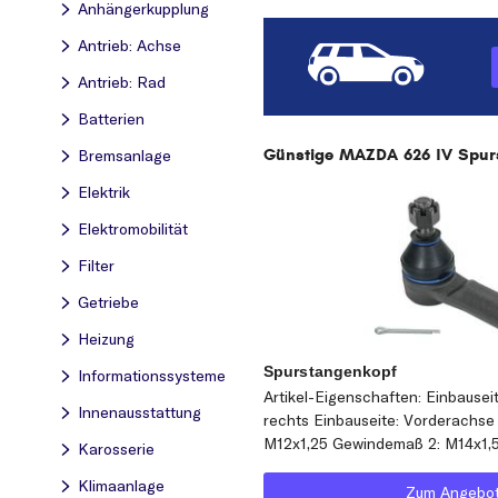
Anhängerkupplung
Antrieb: Achse
Antrieb: Rad
Batterien
Günstige MAZDA 626 IV Spurst
Bremsanlage
Elektrik
Elektromobilität
Filter
Getriebe
Heizung
Spurstangenkopf
Informationssysteme
Artikel-Eigenschaften: Einbausei
Innenausstattung
rechts Einbauseite: Vorderachse
M12x1,25 Gewindemaß 2: M14x1,
Karosserie
Klimaanlage
Zum Angebo