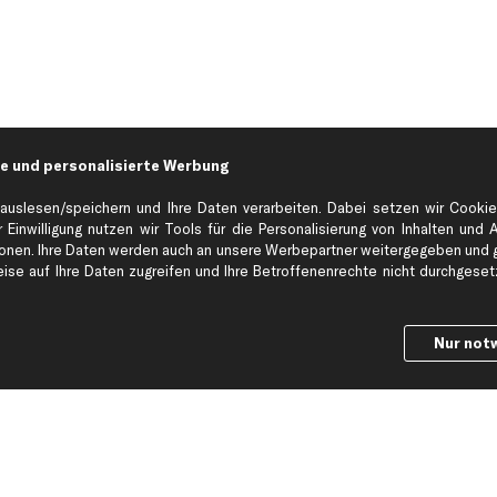
e und personalisierte Werbung
auslesen/speichern und Ihre Daten verarbeiten. Dabei setzen wir Cookie
 Einwilligung nutzen wir Tools für die Personalisierung von Inhalten und 
en. Ihre Daten werden auch an unsere Werbepartner weitergegeben und ge
Hilfe & Support
Top Produkt
se auf Ihre Daten zugreifen und Ihre Betroffenenrechte nicht durchgesetzt
Kontakt
Auspuff
Datenschutz
Bremsbeläge
Nur not
ng
AGB
Bremssattel
Impressum
Bremsscheiben
Whistleblowersystem
Lichtmaschine
Dateneinstellungen
Luftfilter
Widerrufsbelehrung
Ölfilter
Querlenker