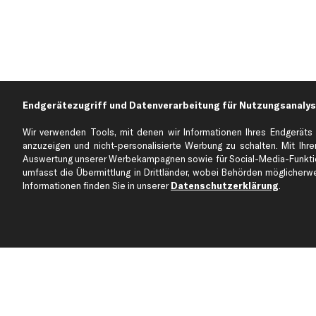
Endgerätezugriff und Datenverarbeitung für Nutzungsanalys
Wir verwenden Tools, mit denen wir Informationen Ihres Endgeräts 
anzuzeigen und nicht-personalisierte Werbung zu schalten. Mit Ihrer
Auswertung unserer Werbekampagnen sowie für Social-Media-Funktion
Über kfzteile24
Kundenservice
umfasst die Übermittlung in Drittländer, wobei Behörden möglicherwei
Über uns
Zahlung
Informationen finden Sie in unserer
Datenschutzerklärung
.
business
plus
Versandinfo
Corporate Webseite
Retoure & Gewährleistu
Partnerprogramm
Austauschartikel
Werkstätten/Filialen
Häufige Fragen
Karriere
Automagazin
Bewertungen
Unsere Marken
Unsere App
Beliebte Autos