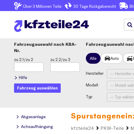
Über 3
Millionen Teile
30 Tage
Rückgaberecht
Bl
Fahrzeugauswahl
KBA-
Fahrzeugauswahl nach
Nr.
Alle
Auto
zu 2.1/zu 2
zu 2.2/zu 3
Hersteller
Hilfe
Modell
Fahrzeug auswählen
Typ
Spurstangeneinz
Abgasanlage
Achsaufhängung
kfzteile24
PKW-Teile
M