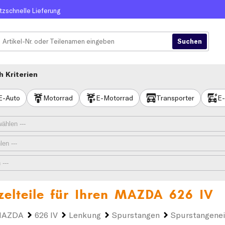
itzschnelle Lieferung
 Kriterien
E-Auto
Motorrad
E-Motorrad
Transporter
E-
elteile für Ihren
MAZDA 626 IV
AZDA
626 IV
Lenkung
Spurstangen
Spurstangenei