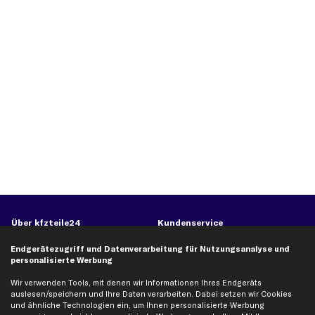
Über kfzteile24
Kundenservice
Über uns
Zahlung
Endgerätezugriff und Datenverarbeitung für Nutzungsanalyse und
personalisierte Werbung
business
plus
Versandinfo
Corporate Webseite
Retoure & Gewährleistung
Wir verwenden Tools, mit denen wir Informationen Ihres Endgeräts
auslesen/speichern und Ihre Daten verarbeiten. Dabei setzen wir Cookies
Partnerprogramm
Austauschartikel
und ähnliche Technologien ein, um Ihnen personalisierte Werbung
Werkstätten/Filialen
Häufige Fragen