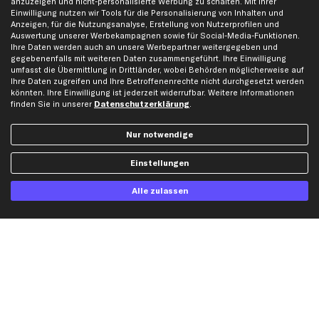
anzuzeigen und nicht-personalisierte Werbung zu schalten. Mit Ihrer
Einwilligung nutzen wir Tools für die Personalisierung von Inhalten und
Karriere
Automagazin
Anzeigen, für die Nutzungsanalyse, Erstellung von Nutzerprofilen und
Bewertungen
Unsere Marken
Auswertung unserer Werbekampagnen sowie für Social-Media-Funktionen.
Ihre Daten werden auch an unsere Werbepartner weitergegeben und
Unsere App
Beliebte Autos
gegebenenfalls mit weiteren Daten zusammengeführt. Ihre Einwilligung
umfasst die Übermittlung in Drittländer, wobei Behörden möglicherweise auf
Gutscheine
Ihre Daten zugreifen und Ihre Betroffenenrechte nicht durchgesetzt werden
könnten. Ihre Einwilligung ist jederzeit widerrufbar. Weitere Informationen
finden Sie in unserer
Datenschutzerklärung
.
Hilfe & Support
Top Produkte
Kontakt
Auspuff
Nur notwendige
Datenschutz
Bremsbeläge
Einstellungen
AGB
Bremssattel
Impressum
Bremsscheiben
Alle zulassen
Whistleblowersystem
Lichtmaschine
Dateneinstellungen
Luftfilter
Widerrufsbelehrung
Ölfilter
Querlenker
Stoßdämpfer
Scheibenwischer