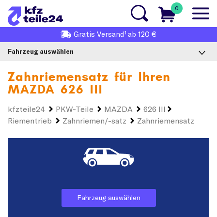
0
1
Gratis
Versand
ab 120 €
Fahrzeug auswählen
Zahnriemensatz für Ihren
MAZDA 626 III
kfzteile24
PKW-Teile
MAZDA
626 III
Riementrieb
Zahnriemen/-satz
Zahnriemensatz
Fahrzeug auswählen