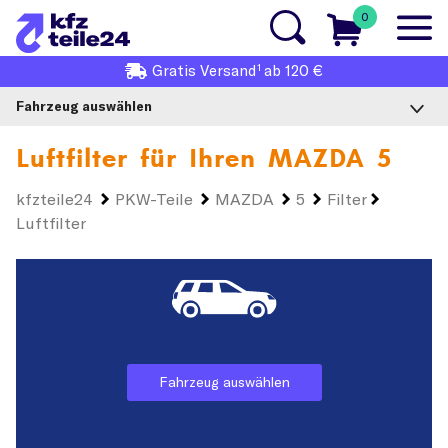
0
1
Gratis
Versand
ab 120 €
Fahrzeug auswählen
Luftfilter für Ihren
MAZDA 5
kfzteile24
PKW-Teile
MAZDA
5
Filter
Luftfilter
Fahrzeug auswählen