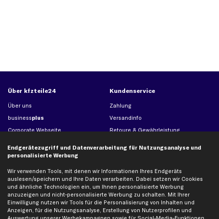
Über kfzteile24
Kundenservice
Über uns
Zahlung
business
plus
Versandinfo
Corporate Webseite
Retoure & Gewährleistung
Partnerprogramm
Austauschartikel
Endgerätezugriff und Datenverarbeitung für Nutzungsanalyse und
Werkstätten/Filialen
Häufige Fragen
personalisierte Werbung
Karriere
Automagazin
Wir verwenden Tools, mit denen wir Informationen Ihres Endgeräts
Bewertungen
Unsere Marken
auslesen/speichern und Ihre Daten verarbeiten. Dabei setzen wir Cookies
und ähnliche Technologien ein, um Ihnen personalisierte Werbung
Unsere App
Beliebte Autos
anzuzeigen und nicht-personalisierte Werbung zu schalten. Mit Ihrer
Einwilligung nutzen wir Tools für die Personalisierung von Inhalten und
Gutscheine
Anzeigen, für die Nutzungsanalyse, Erstellung von Nutzerprofilen und
Auswertung unserer Werbekampagnen sowie für Social-Media-Funktionen.