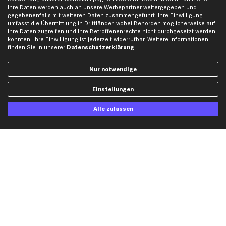
Ihre Daten werden auch an unsere Werbepartner weitergegeben und
Hilfe & Support
Top Produkte
gegebenenfalls mit weiteren Daten zusammengeführt. Ihre Einwilligung
umfasst die Übermittlung in Drittländer, wobei Behörden möglicherweise auf
Kontakt
Auspuff
Ihre Daten zugreifen und Ihre Betroffenenrechte nicht durchgesetzt werden
Datenschutz
Bremsbeläge
könnten. Ihre Einwilligung ist jederzeit widerrufbar. Weitere Informationen
finden Sie in unserer
Datenschutzerklärung
.
AGB
Bremssattel
Impressum
Bremsscheiben
Nur notwendige
Whistleblowersystem
Lichtmaschine
Einstellungen
Dateneinstellungen
Luftfilter
Widerrufsbelehrung
Ölfilter
Alle zulassen
Querlenker
Stoßdämpfer
Scheibenwischer
Top Automarken
Audi Ersatzteile
BMW Ersatzteile
Ford Ersatzteile
Mercedes-Benz Ersatzteile