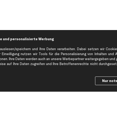
e und personalisierte Werbung
auslesen/speichern und Ihre Daten verarbeiten. Dabei setzen wir Cookie
 Einwilligung nutzen wir Tools für die Personalisierung von Inhalten und 
en. Ihre Daten werden auch an unsere Werbepartner weitergegeben und ge
Hilfe & Support
Top Produkt
se auf Ihre Daten zugreifen und Ihre Betroffenenrechte nicht durchgesetzt
Kontakt
Auspuff
Datenschutz
Bremsbeläge
Nur not
ng
AGB
Bremssattel
Impressum
Bremsscheiben
Whistleblowersystem
Lichtmaschine
Dateneinstellungen
Luftfilter
Widerrufsbelehrung
Ölfilter
Querlenker