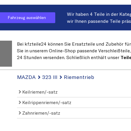
Wir haben 4 Teile in der Kate
Fahrzeug auswählen
wir Ihnen passende Teile prä
Bei kfzteile24 können Sie Ersatzteile und Zubehör fü
Sie in unserem Online-Shop passende Verschleißteile, 
24 Stunden versenden. Schließlich enthält unser
Teil
MAZDA
323 III
Riementrieb
Keilriemen/-satz
Keilrippenriemen/-satz
Zahnriemen/-satz