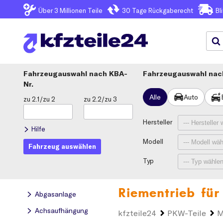
Über 3
Millionen Teile
30 Tage
Rückgaberecht
Bl
Fahrzeugauswahl
KBA-
Fahrzeugauswahl nach
Nr.
Alle
Auto
zu 2.1/zu 2
zu 2.2/zu 3
Hersteller
Hilfe
Modell
Fahrzeug auswählen
Typ
Riementrieb für
Abgasanlage
Achsaufhängung
kfzteile24
PKW-Teile
M