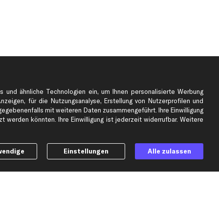
s und ähnliche Technologien ein, um Ihnen personalisierte Werbung
Anzeigen, für die Nutzungsanalyse, Erstellung von Nutzerprofilen und
gebenenfalls mit weiteren Daten zusammengeführt. Ihre Einwilligung
e
Top Automarken
 werden könnten. Ihre Einwilligung ist jederzeit widerrufbar. Weitere
Audi Ersatzteile
BMW Ersatzteile
wendige
Einstellungen
Alle zulassen
Ford Ersatzteile
Mercedes-Benz Ersatzteile
Opel Ersatzteile
Peugeot Ersatzteile
Renault Ersatzteile
Seat Ersatzteile