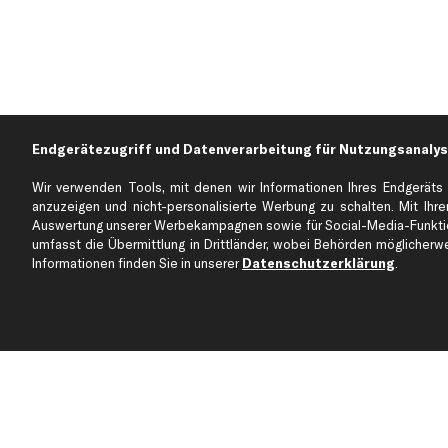
Endgerätezugriff und Datenverarbeitung für Nutzungsanalys
Wir verwenden Tools, mit denen wir Informationen Ihres Endgeräts 
anzuzeigen und nicht-personalisierte Werbung zu schalten. Mit Ihrer
Auswertung unserer Werbekampagnen sowie für Social-Media-Funktion
Über kfzteile24
Kundenservice
umfasst die Übermittlung in Drittländer, wobei Behörden möglicherwei
Über uns
Zahlung
Informationen finden Sie in unserer
Datenschutzerklärung
.
business
plus
Versandinfo
Corporate Webseite
Retoure & Gewährleistu
Partnerprogramm
Austauschartikel
Werkstätten/Filialen
Häufige Fragen
Karriere
Automagazin
Bewertungen
Unsere Marken
Unsere App
Beliebte Autos