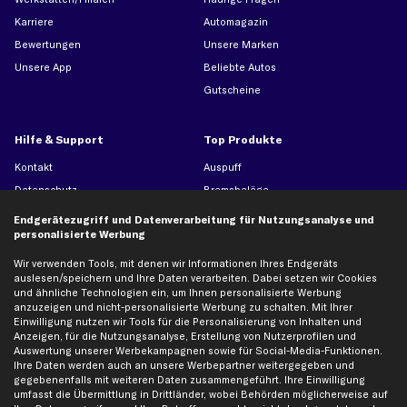
Karriere
Automagazin
Bewertungen
Unsere Marken
Unsere App
Beliebte Autos
Gutscheine
Hilfe & Support
Top Produkte
Kontakt
Auspuff
Datenschutz
Bremsbeläge
AGB
Bremssattel
Endgerätezugriff und Datenverarbeitung für Nutzungsanalyse und
personalisierte Werbung
Impressum
Bremsscheiben
Whistleblowersystem
Lichtmaschine
Wir verwenden Tools, mit denen wir Informationen Ihres Endgeräts
auslesen/speichern und Ihre Daten verarbeiten. Dabei setzen wir Cookies
Dateneinstellungen
Luftfilter
und ähnliche Technologien ein, um Ihnen personalisierte Werbung
Widerrufsbelehrung
Ölfilter
anzuzeigen und nicht-personalisierte Werbung zu schalten. Mit Ihrer
Einwilligung nutzen wir Tools für die Personalisierung von Inhalten und
Querlenker
Anzeigen, für die Nutzungsanalyse, Erstellung von Nutzerprofilen und
Stoßdämpfer
Auswertung unserer Werbekampagnen sowie für Social-Media-Funktionen.
Ihre Daten werden auch an unsere Werbepartner weitergegeben und
Scheibenwischer
gegebenenfalls mit weiteren Daten zusammengeführt. Ihre Einwilligung
umfasst die Übermittlung in Drittländer, wobei Behörden möglicherweise auf