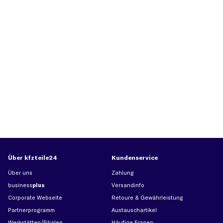
Über kfzteile24
Kundenservice
Über uns
Zahlung
business
plus
Versandinfo
Corporate Webseite
Retoure & Gewährleistung
Partnerprogramm
Austauschartikel
Werkstätten/Filialen
Häufige Fragen