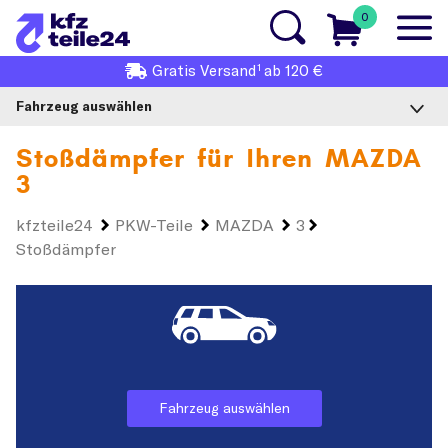
0
1
Gratis
Versand
ab 120 €
Fahrzeug auswählen
Stoßdämpfer für Ihren
MAZDA
3
kfzteile24
PKW-Teile
MAZDA
3
Stoßdämpfer
Fahrzeug auswählen