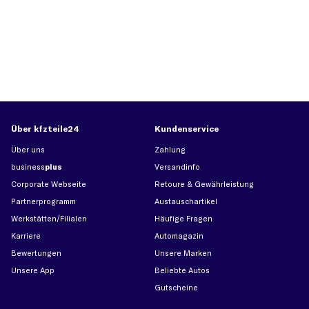
Über kfzteile24
Kundenservice
Über uns
Zahlung
business
plus
Versandinfo
Corporate Webseite
Retoure & Gewährleistung
Partnerprogramm
Austauschartikel
Werkstätten/Filialen
Häufige Fragen
Karriere
Automagazin
Bewertungen
Unsere Marken
Unsere App
Beliebte Autos
Gutscheine