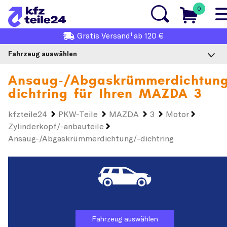
0
1
Gratis
Versand
ab 120 €
Fahrzeug auswählen
Ansaug-/Abgaskrümmerdichtung
dichtring für Ihren
MAZDA 3
kfzteile24
PKW-Teile
MAZDA
3
Motor
Zylinderkopf/-anbauteile
Ansaug-/Abgaskrümmerdichtung/-dichtring
Fahrzeug auswählen