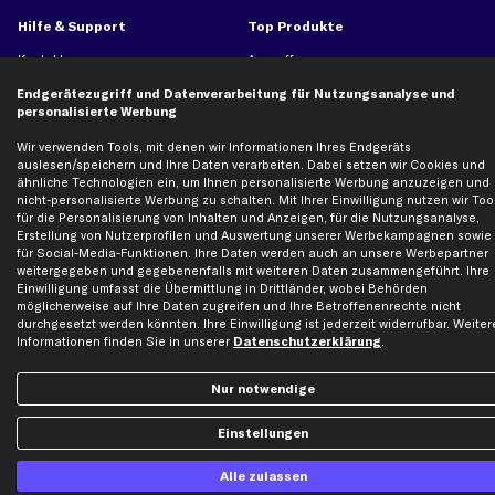
Hilfe & Support
Top Produkte
Kontakt
Auspuff
Datenschutz
Bremsbeläge
Endgerätezugriff und Datenverarbeitung für Nutzungsanalyse und
personalisierte Werbung
AGB
Bremssattel
Impressum
Bremsscheiben
Wir verwenden Tools, mit denen wir Informationen Ihres Endgeräts
auslesen/speichern und Ihre Daten verarbeiten. Dabei setzen wir Cookies und
Whistleblowersystem
Lichtmaschine
ähnliche Technologien ein, um Ihnen personalisierte Werbung anzuzeigen und
Dateneinstellungen
Luftfilter
nicht-personalisierte Werbung zu schalten. Mit Ihrer Einwilligung nutzen wir Too
für die Personalisierung von Inhalten und Anzeigen, für die Nutzungsanalyse,
Widerrufsbelehrung
Ölfilter
Erstellung von Nutzerprofilen und Auswertung unserer Werbekampagnen sowie
für Social-Media-Funktionen. Ihre Daten werden auch an unsere Werbepartner
Querlenker
weitergegeben und gegebenenfalls mit weiteren Daten zusammengeführt. Ihre
Stoßdämpfer
Einwilligung umfasst die Übermittlung in Drittländer, wobei Behörden
möglicherweise auf Ihre Daten zugreifen und Ihre Betroffenenrechte nicht
Scheibenwischer
durchgesetzt werden könnten. Ihre Einwilligung ist jederzeit widerrufbar. Weiter
Informationen finden Sie in unserer
Datenschutzerklärung
.
Top Automarken
Nur notwendige
Audi Ersatzteile
BMW Ersatzteile
Einstellungen
Ford Ersatzteile
Alle zulassen
Mercedes-Benz Ersatzteile