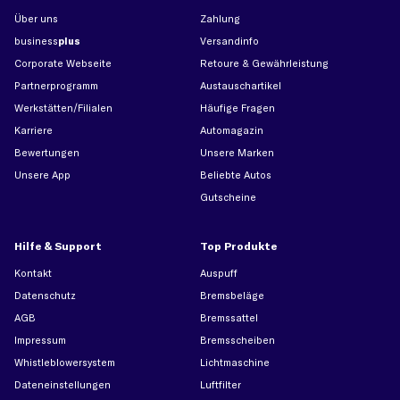
Über uns
Zahlung
business
plus
Versandinfo
Corporate Webseite
Retoure & Gewährleistung
Partnerprogramm
Austauschartikel
Werkstätten/Filialen
Häufige Fragen
Karriere
Automagazin
Bewertungen
Unsere Marken
Unsere App
Beliebte Autos
Gutscheine
Hilfe & Support
Top Produkte
Kontakt
Auspuff
Datenschutz
Bremsbeläge
AGB
Bremssattel
Impressum
Bremsscheiben
Whistleblowersystem
Lichtmaschine
Dateneinstellungen
Luftfilter