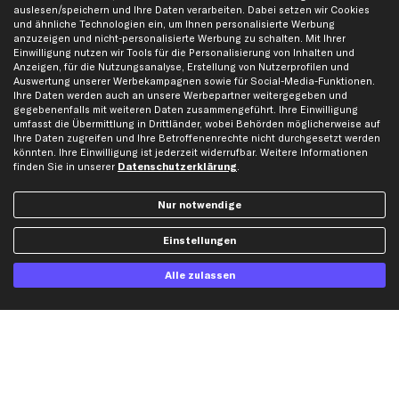
auslesen/speichern und Ihre Daten verarbeiten. Dabei setzen wir Cookies
Vorkasse
und ähnliche Technologien ein, um Ihnen personalisierte Werbung
anzuzeigen und nicht-personalisierte Werbung zu schalten. Mit Ihrer
Einwilligung nutzen wir Tools für die Personalisierung von Inhalten und
Versand
Anzeigen, für die Nutzungsanalyse, Erstellung von Nutzerprofilen und
Auswertung unserer Werbekampagnen sowie für Social-Media-Funktionen.
Ihre Daten werden auch an unsere Werbepartner weitergegeben und
gegebenenfalls mit weiteren Daten zusammengeführt. Ihre Einwilligung
umfasst die Übermittlung in Drittländer, wobei Behörden möglicherweise auf
Ihre Daten zugreifen und Ihre Betroffenenrechte nicht durchgesetzt werden
könnten. Ihre Einwilligung ist jederzeit widerrufbar. Weitere Informationen
finden Sie in unserer
Datenschutzerklärung
.
Artikel, Teile, Original und Bestell-Nr. dienen nur zu Vergleichszwecken und sind
keine Herkunftsbezeichnungen. Die Nennung von Namen, Warenzeichen oder
Markennamen erfolgt nur zu Zwecken der Zuordnung unserer Artikel. Die Angaben
Nur notwendige
von diesen in Rechnungen an Fahrzeugbesitzer sind nicht statthaft. Die Ware bleibt
bis zur Bezahlung unser Eigentum.
Einstellungen
Die hier dargestellten Daten, insbesondere die gesamte Datenbank, dürfen nicht
vervielfältigt werden. Die Vervielfältigung und Verbreitung der Daten und der
Alle zulassen
Datenbank ohne vorherige Einwilligung von TecAlliance und/oder die Einbeziehung
Dritter in solche Aktivitäten ist streng verboten. Jegliche unautorisierte Nutzung von
Inhalten stellt eine Verletzung des Urheberrechts dar und kann rechtliche Schritte
nach sich ziehen.
Vertrag widerrufen