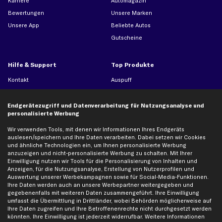
Karriere
Automagazin
Bewertungen
Unsere Marken
Unsere App
Beliebte Autos
Gutscheine
Hilfe & Support
Top Produkte
Kontakt
Auspuff
Datenschutz
Bremsbeläge
AGB
Bremssattel
Endgerätezugriff und Datenverarbeitung für Nutzungsanalyse und
personalisierte Werbung
Impressum
Bremsscheiben
Whistleblowersystem
Lichtmaschine
Wir verwenden Tools, mit denen wir Informationen Ihres Endgeräts
auslesen/speichern und Ihre Daten verarbeiten. Dabei setzen wir Cookies
Dateneinstellungen
Luftfilter
und ähnliche Technologien ein, um Ihnen personalisierte Werbung
anzuzeigen und nicht-personalisierte Werbung zu schalten. Mit Ihrer
Widerrufsbelehrung
Ölfilter
Einwilligung nutzen wir Tools für die Personalisierung von Inhalten und
Querlenker
Anzeigen, für die Nutzungsanalyse, Erstellung von Nutzerprofilen und
Auswertung unserer Werbekampagnen sowie für Social-Media-Funktionen.
Stoßdämpfer
Ihre Daten werden auch an unsere Werbepartner weitergegeben und
Scheibenwischer
gegebenenfalls mit weiteren Daten zusammengeführt. Ihre Einwilligung
umfasst die Übermittlung in Drittländer, wobei Behörden möglicherweise auf
Ihre Daten zugreifen und Ihre Betroffenenrechte nicht durchgesetzt werden
könnten. Ihre Einwilligung ist jederzeit widerrufbar. Weitere Informationen
Top Automarken