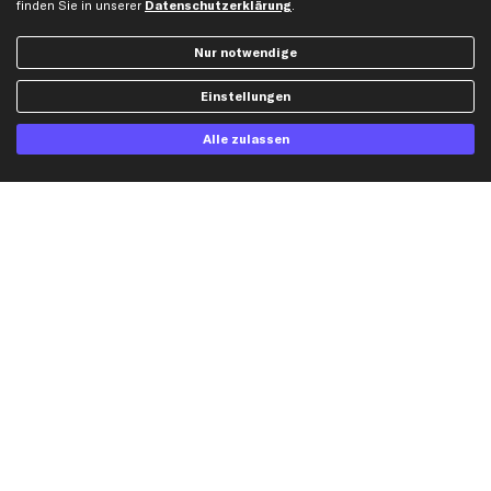
finden Sie in unserer
Datenschutzerklärung
.
Audi Ersatzteile
BMW Ersatzteile
Nur notwendige
Ford Ersatzteile
Einstellungen
Mercedes-Benz Ersatzteile
Opel Ersatzteile
Alle zulassen
Peugeot Ersatzteile
Renault Ersatzteile
Seat Ersatzteile
Skoda Ersatzteile
VW Ersatzteile
Social Media
Jetzt APP Downloaden