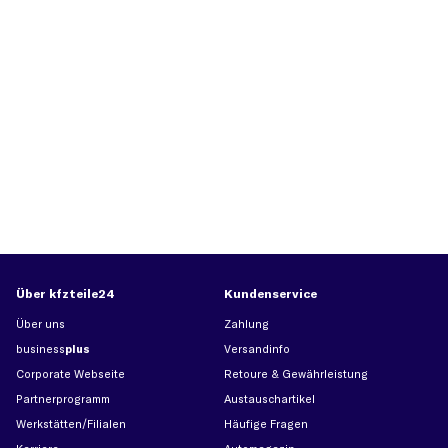
Über kfzteile24
Kundenservice
Über uns
Zahlung
business
plus
Versandinfo
Corporate Webseite
Retoure & Gewährleistung
Partnerprogramm
Austauschartikel
Werkstätten/Filialen
Häufige Fragen