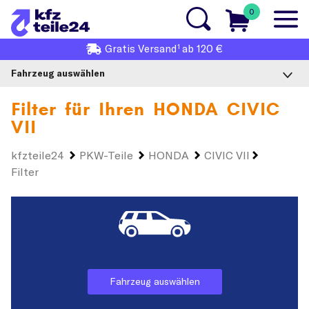
0
1
Gratis
Versand
ab 120 €
Fahrzeug auswählen
Filter für Ihren
HONDA CIVIC
VII
kfzteile24
PKW-Teile
HONDA
CIVIC VII
Filter
Fahrzeug auswählen