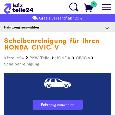
0
1
Gratis
Versand
ab 120 €
Fahrzeug auswählen
Scheibenreinigung für Ihren
HONDA CIVIC V
kfzteile24
PKW-Teile
HONDA
CIVIC V
Scheibenreinigung
Fahrzeug auswählen