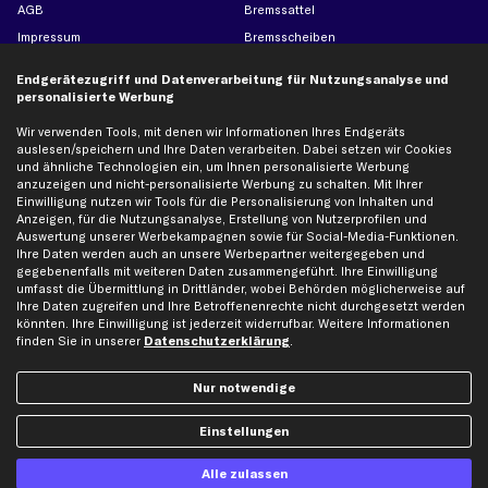
AGB
Bremssattel
Impressum
Bremsscheiben
Whistleblowersystem
Lichtmaschine
Endgerätezugriff und Datenverarbeitung für Nutzungsanalyse und
Dateneinstellungen
Luftfilter
personalisierte Werbung
Widerrufsbelehrung
Ölfilter
Wir verwenden Tools, mit denen wir Informationen Ihres Endgeräts
Querlenker
auslesen/speichern und Ihre Daten verarbeiten. Dabei setzen wir Cookies
und ähnliche Technologien ein, um Ihnen personalisierte Werbung
Stoßdämpfer
anzuzeigen und nicht-personalisierte Werbung zu schalten. Mit Ihrer
Scheibenwischer
Einwilligung nutzen wir Tools für die Personalisierung von Inhalten und
Anzeigen, für die Nutzungsanalyse, Erstellung von Nutzerprofilen und
Auswertung unserer Werbekampagnen sowie für Social-Media-Funktionen.
Ihre Daten werden auch an unsere Werbepartner weitergegeben und
Top Automarken
gegebenenfalls mit weiteren Daten zusammengeführt. Ihre Einwilligung
umfasst die Übermittlung in Drittländer, wobei Behörden möglicherweise auf
Audi Ersatzteile
Ihre Daten zugreifen und Ihre Betroffenenrechte nicht durchgesetzt werden
BMW Ersatzteile
könnten. Ihre Einwilligung ist jederzeit widerrufbar. Weitere Informationen
finden Sie in unserer
Datenschutzerklärung
.
Ford Ersatzteile
Mercedes-Benz Ersatzteile
Nur notwendige
Opel Ersatzteile
Peugeot Ersatzteile
Einstellungen
Renault Ersatzteile
Alle zulassen
Seat Ersatzteile