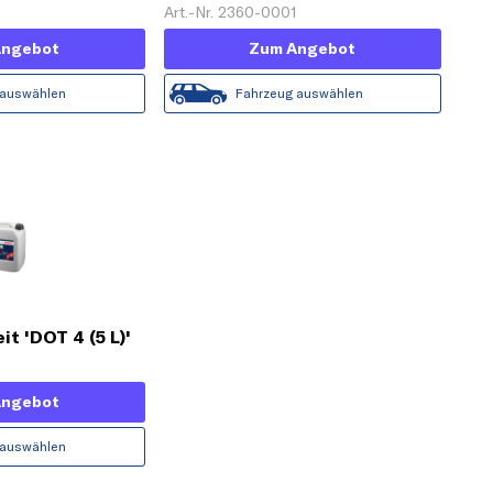
L)'
Art.-Nr. 2360-0001
Angebot
Zum Angebot
 auswählen
Fahrzeug auswählen
t 'DOT 4 (5 L)'
Angebot
 auswählen