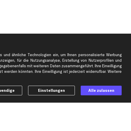
s und ähnliche Technologien ein, um Ihnen personalisierte Werbung
Anzeigen, für die Nutzungsanalyse, Erstellung von Nutzerprofilen und
gebenenfalls mit weiteren Daten zusammengeführt. Ihre Einwilligung
e
Top Automarken
 werden könnten. Ihre Einwilligung ist jederzeit widerrufbar. Weitere
Audi Ersatzteile
BMW Ersatzteile
wendige
Einstellungen
Alle zulassen
Ford Ersatzteile
Mercedes-Benz Ersatzteile
Opel Ersatzteile
Peugeot Ersatzteile
Renault Ersatzteile
Seat Ersatzteile