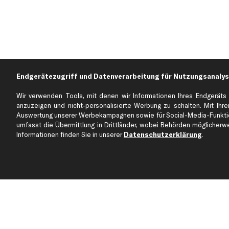
Endgerätezugriff und Datenverarbeitung für Nutzungsanalys
Wir verwenden Tools, mit denen wir Informationen Ihres Endgeräts 
anzuzeigen und nicht-personalisierte Werbung zu schalten. Mit Ihrer
Auswertung unserer Werbekampagnen sowie für Social-Media-Funktion
Über kfzteile24
Kundenservice
umfasst die Übermittlung in Drittländer, wobei Behörden möglicherwei
Über uns
Zahlung
Informationen finden Sie in unserer
Datenschutzerklärung
.
business
plus
Versandinfo
Corporate Webseite
Retoure & Gewährleistu
Partnerprogramm
Austauschartikel
Werkstätten/Filialen
Häufige Fragen
Karriere
Automagazin
Bewertungen
Unsere Marken
Unsere App
Beliebte Autos