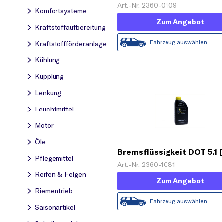
L)'
Art.-Nr. 2360-0109
Komfortsysteme
Zum Angebot
Kraftstoff­aufbereitung
Fahrzeug auswählen
Kraftstoff­förderanlage
Kühlung
Kupplung
Lenkung
Leuchtmittel
Motor
Öle
Bremsflüssigkeit DOT 5.1 [
Pflegemittel
Art.-Nr. 2360-1081
Reifen & Felgen
Zum Angebot
Riementrieb
Fahrzeug auswählen
Saisonartikel