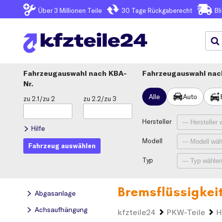
Über 3
Millionen Teile
30 Tage
Rückgaberecht
Bl
Fahrzeugauswahl
KBA-
Fahrzeugauswahl nach
Nr.
Alle
Auto
zu 2.1/zu 2
zu 2.2/zu 3
Hersteller
Hilfe
Modell
Fahrzeug auswählen
Typ
Bremsflüssigkei
Abgasanlage
Achsaufhängung
kfzteile24
PKW-Teile
H