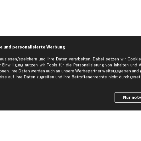
e und personalisierte Werbung
auslesen/speichern und Ihre Daten verarbeiten. Dabei setzen wir Cookie
 Einwilligung nutzen wir Tools für die Personalisierung von Inhalten und 
en. Ihre Daten werden auch an unsere Werbepartner weitergegeben und ge
Hilfe & Support
Top Produkt
se auf Ihre Daten zugreifen und Ihre Betroffenenrechte nicht durchgesetzt
Kontakt
Auspuff
Datenschutz
Bremsbeläge
Nur not
ng
AGB
Bremssattel
Impressum
Bremsscheiben
Whistleblowersystem
Lichtmaschine
Dateneinstellungen
Luftfilter
Widerrufsbelehrung
Ölfilter
Querlenker