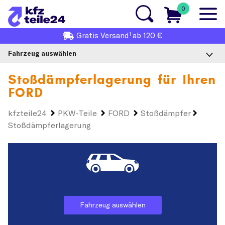
0
1
Gratis
Versand
ab 120 €
Fahrzeug auswählen
Stoßdämpferlagerung für Ihren
FORD
kfzteile24
PKW-Teile
FORD
Stoßdämpfer
Stoßdämpferlagerung
Fahrzeug auswählen