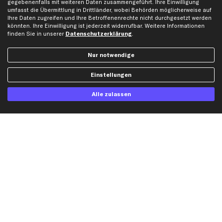
gegebenenfalls mit weiteren Daten zusammengeführt. Ihre Einwilligung
umfasst die Übermittlung in Drittländer, wobei Behörden möglicherweise auf
Ihre Daten zugreifen und Ihre Betroffenenrechte nicht durchgesetzt werden
könnten. Ihre Einwilligung ist jederzeit widerrufbar. Weitere Informationen
finden Sie in unserer
Datenschutzerklärung
.
Jetzt APP Downloaden
Nur notwendige
Einstellungen
kfzteile24 Newsletter
Alle zulassen
Alle Angebote, Rabatte & Specials.
Ich möchte über aktuelle Vorteile und Angebote im Shop informiert werden und
willige in die
Datenschutzerklärung
ein. Eine Abmeldung ist jederzeit möglich.
Zahlungsarten
Kreditkarte
Rechnung
Lastschrift