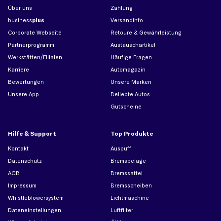
Über uns
Zahlung
business
plus
Versandinfo
Corporate Webseite
Retoure & Gewährleistung
Partnerprogramm
Austauschartikel
Werkstätten/Filialen
Häufige Fragen
Karriere
Automagazin
Bewertungen
Unsere Marken
Unsere App
Beliebte Autos
Gutscheine
Hilfe & Support
Top Produkte
Kontakt
Auspuff
Datenschutz
Bremsbeläge
AGB
Bremssattel
Impressum
Bremsscheiben
Whistleblowersystem
Lichtmaschine
Dateneinstellungen
Luftfilter