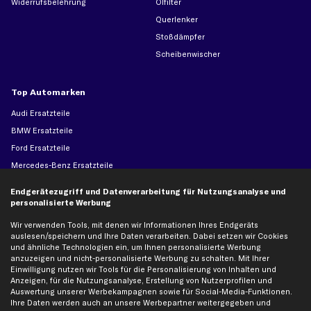
Widerrufsbelehrung
Ölfilter
Querlenker
Stoßdämpfer
Scheibenwischer
Top Automarken
Audi Ersatzteile
BMW Ersatzteile
Ford Ersatzteile
Mercedes-Benz Ersatzteile
Opel Ersatzteile
Endgerätezugriff und Datenverarbeitung für Nutzungsanalyse und
Peugeot Ersatzteile
personalisierte Werbung
Renault Ersatzteile
Wir verwenden Tools, mit denen wir Informationen Ihres Endgeräts
Seat Ersatzteile
auslesen/speichern und Ihre Daten verarbeiten. Dabei setzen wir Cookies
und ähnliche Technologien ein, um Ihnen personalisierte Werbung
Skoda Ersatzteile
anzuzeigen und nicht-personalisierte Werbung zu schalten. Mit Ihrer
VW Ersatzteile
Einwilligung nutzen wir Tools für die Personalisierung von Inhalten und
Anzeigen, für die Nutzungsanalyse, Erstellung von Nutzerprofilen und
Auswertung unserer Werbekampagnen sowie für Social-Media-Funktionen.
Ihre Daten werden auch an unsere Werbepartner weitergegeben und
Social Media