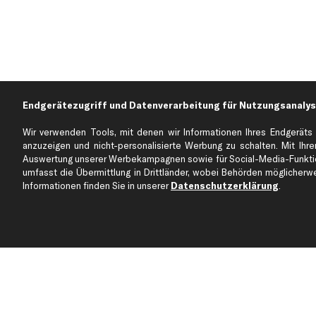
Endgerätezugriff und Datenverarbeitung für Nutzungsanalys
Wir verwenden Tools, mit denen wir Informationen Ihres Endgeräts 
anzuzeigen und nicht-personalisierte Werbung zu schalten. Mit Ihrer
Auswertung unserer Werbekampagnen sowie für Social-Media-Funktion
Über kfzteile24
Kundenservice
umfasst die Übermittlung in Drittländer, wobei Behörden möglicherwei
Über uns
Zahlung
Informationen finden Sie in unserer
Datenschutzerklärung
.
business
plus
Versandinfo
Corporate Webseite
Retoure & Gewährleistu
Partnerprogramm
Austauschartikel
Werkstätten/Filialen
Häufige Fragen
Karriere
Automagazin
Bewertungen
Unsere Marken
Unsere App
Beliebte Autos