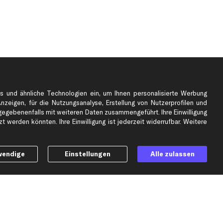
s und ähnliche Technologien ein, um Ihnen personalisierte Werbung
Anzeigen, für die Nutzungsanalyse, Erstellung von Nutzerprofilen und
gebenenfalls mit weiteren Daten zusammengeführt. Ihre Einwilligung
e
Top Automarken
 werden könnten. Ihre Einwilligung ist jederzeit widerrufbar. Weitere
Audi Ersatzteile
BMW Ersatzteile
wendige
Einstellungen
Alle zulassen
Ford Ersatzteile
Mercedes-Benz Ersatzteile
Opel Ersatzteile
Peugeot Ersatzteile
Renault Ersatzteile
Seat Ersatzteile