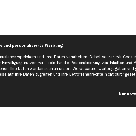
e und personalisierte Werbung
auslesen/speichern und Ihre Daten verarbeiten. Dabei setzen wir Cookie
 Einwilligung nutzen wir Tools für die Personalisierung von Inhalten und 
en. Ihre Daten werden auch an unsere Werbepartner weitergegeben und ge
Hilfe & Support
Top Produkt
se auf Ihre Daten zugreifen und Ihre Betroffenenrechte nicht durchgesetzt
Kontakt
Auspuff
Datenschutz
Bremsbeläge
Nur not
ng
AGB
Bremssattel
Impressum
Bremsscheiben
Whistleblowersystem
Lichtmaschine
Dateneinstellungen
Luftfilter
Widerrufsbelehrung
Ölfilter
Querlenker