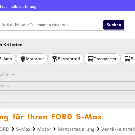
itzschnelle Lieferung
 Kriterien
E-Auto
Motorrad
E-Motorrad
Transporter
E-
ung für Ihren
FORD S-Max
ORD
S-Max
Motor
Motorsteuerung
Ventil/-einste