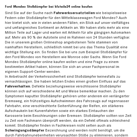
Ford Mondeo Stoßdämpfer bei kfzteile24 online kaufen
Sind Sie auf der Suche nach
Fahrwerksersatzteilen
wie beispielsweise
Federn oder Stoßdämpfer für den Mittelklassewagen Ford Mondeo? Auch
hier bietet sich, wie in vielen anderen Fällen, ein Blick auf unser vielfältiges
und umfangreiches Sortiment an Artikeln an. Wir haben stets mehr als eine
Million Teile auf Lager und warten mit Artikeln für alle gängigen Automarken
auf. Mehr als 90 % der Autoteile sind im Rahmen von 24 Stunden verfügbar.
Die in unserem großen Onlineshop angebotenen Teile stammen von
namhaften Herstellern, schließlich nimmt bei uns das Thema Qualität eine
wichtige Stellung ein. So finden Sie bei uns zum Beispiel Stoßdämpfer für
den Ford Mondeo von Herstellern wie Monroe oder Sachs. Wenn Sie Ford
Mondeo Stoßdämpfer online kaufen wollen und eine Frage zu einem
bestimmten Artikel haben, können Sie sich an unser Fachpersonal im
eigenen Support-Center wenden.
In Anbetracht der Verkehrssicherheit sind Stoßdämpfer keinesfalls zu
vernachlässigen. Sie haben letzten Endes einen großen Einfluss auf das
Fahrverhalten
. Defekte beziehungsweise verschlissene Stoßdämpfer
können sich auf verschiedene Art und Weise bemerkbar machen. Zu den
Symptomen kaputter Stoßdämpfer gehören unter anderem ein verlängerter
Bremsweg, ein frühzeitiges Aufschwimmen des Fahrzeugs auf regennasser
Fahrbahn, eine verschlechterte Seitenführung der Reifen, ein stärkeres
Aufschaukeln bei Kurvenfahrten sowie ein starkes Eintauchen der
Karosserie beim Beschleunigen oder Bremsen. Stoßdämpfer sollten von Zeit
zu Zeit vom Fachmann überprüft werden, da ein Defekt oftmals schleichend
kommt. Stoßdämpfer finden in Fachkreisen nicht selten auch als
Schwingungsdämpfer
Bezeichnung und werden nicht benötigt, um die
durch Fahrbahnunebenheiten verursachten Stöße zu eliminieren, sondern