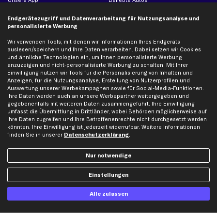
Unsere App
Beliebte Autos
Gutscheine
Endgerätezugriff und Datenverarbeitung für Nutzungsanalyse und
personalisierte Werbung
Hilfe & Support
Top Produkte
Wir verwenden Tools, mit denen wir Informationen Ihres Endgeräts
auslesen/speichern und Ihre Daten verarbeiten. Dabei setzen wir Cookies
Kontakt
Auspuff
und ähnliche Technologien ein, um Ihnen personalisierte Werbung
anzuzeigen und nicht-personalisierte Werbung zu schalten. Mit Ihrer
Datenschutz
Bremsbeläge
Einwilligung nutzen wir Tools für die Personalisierung von Inhalten und
AGB
Bremssattel
Anzeigen, für die Nutzungsanalyse, Erstellung von Nutzerprofilen und
Auswertung unserer Werbekampagnen sowie für Social-Media-Funktionen.
Impressum
Bremsscheiben
Ihre Daten werden auch an unsere Werbepartner weitergegeben und
Whistleblowersystem
Lichtmaschine
gegebenenfalls mit weiteren Daten zusammengeführt. Ihre Einwilligung
umfasst die Übermittlung in Drittländer, wobei Behörden möglicherweise auf
Dateneinstellungen
Luftfilter
Ihre Daten zugreifen und Ihre Betroffenenrechte nicht durchgesetzt werden
Widerrufsbelehrung
Ölfilter
könnten. Ihre Einwilligung ist jederzeit widerrufbar. Weitere Informationen
finden Sie in unserer
Datenschutzerklärung
.
Querlenker
Stoßdämpfer
Nur notwendige
Scheibenwischer
Einstellungen
Top Automarken
Alle zulassen
Audi Ersatzteile
BMW Ersatzteile