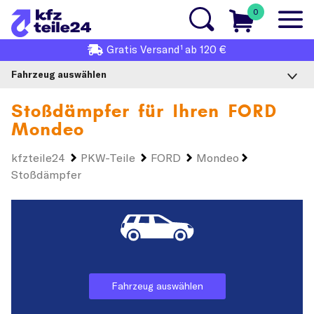
0
1
Gratis
Versand
ab 120 €
Fahrzeug auswählen
Stoßdämpfer für Ihren
FORD
Mondeo
kfzteile24
PKW-Teile
FORD
Mondeo
Stoßdämpfer
Fahrzeug auswählen