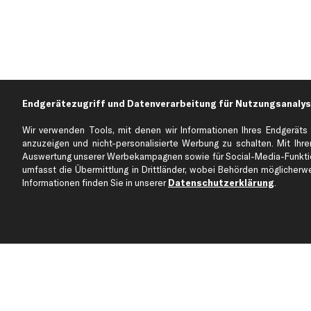
Endgerätezugriff und Datenverarbeitung für Nutzungsanalys
Wir verwenden Tools, mit denen wir Informationen Ihres Endgeräts 
anzuzeigen und nicht-personalisierte Werbung zu schalten. Mit Ihrer
Auswertung unserer Werbekampagnen sowie für Social-Media-Funktion
Über kfzteile24
Kundenservice
umfasst die Übermittlung in Drittländer, wobei Behörden möglicherwei
Über uns
Zahlung
Informationen finden Sie in unserer
Datenschutzerklärung
.
business
plus
Versandinfo
Corporate Webseite
Retoure & Gewährleistu
Partnerprogramm
Austauschartikel
Werkstätten/Filialen
Häufige Fragen
Karriere
Automagazin
Bewertungen
Unsere Marken
Unsere App
Beliebte Autos