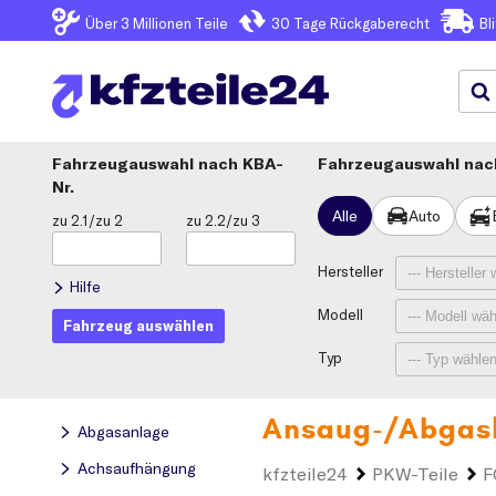
Über 3
Millionen Teile
30 Tage
Rückgaberecht
Bl
Fahrzeugauswahl
KBA-
Fahrzeugauswahl nach
Nr.
Alle
Auto
zu 2.1/zu 2
zu 2.2/zu 3
Hersteller
Hilfe
Modell
Fahrzeug auswählen
Typ
Ansaug-/Abgask
Abgasanlage
Achsaufhängung
kfzteile24
PKW-Teile
F