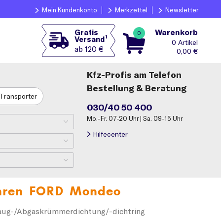
Mein Kundenkonto
Merkzettel
Newsletter
Warenkorb
Gratis
0
1
Versand
0
ab 120 €
0,00
€
Kfz-Profis am Telefon
Bestellung & Beratung
Transporter
030/40 50 400
Mo.-Fr. 07-20 Uhr | Sa. 09-15 Uhr
Hilfecenter
Ihren
FORD Mondeo
aug-/Abgaskrümmerdichtung/-dichtring