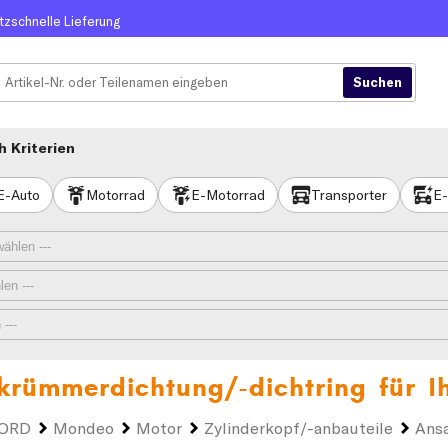
itzschnelle Lieferung
 Kriterien
E-Auto
Motorrad
E-Motorrad
Transporter
E-
rümmerdichtung/-dichtring für 
ORD
Mondeo
Motor
Zylinderkopf/-anbauteile
Ans