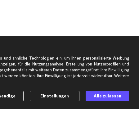
s und ähnliche Technologien ein, um Ihnen personalisierte Werbung
Anzeigen, für die Nutzungsanalyse, Erstellung von Nutzerprofilen und
gebenenfalls mit weiteren Daten zusammengeführt. Ihre Einwilligung
e
Top Automarken
 werden könnten. Ihre Einwilligung ist jederzeit widerrufbar. Weitere
Audi Ersatzteile
BMW Ersatzteile
wendige
Einstellungen
Alle zulassen
Ford Ersatzteile
Mercedes-Benz Ersatzteile
Opel Ersatzteile
Peugeot Ersatzteile
Renault Ersatzteile
Seat Ersatzteile