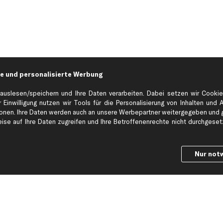
e und personalisierte Werbung
auslesen/speichern und Ihre Daten verarbeiten. Dabei setzen wir Cookie
 Einwilligung nutzen wir Tools für die Personalisierung von Inhalten und 
en. Ihre Daten werden auch an unsere Werbepartner weitergegeben und ge
Hilfe & Support
Top Produkt
se auf Ihre Daten zugreifen und Ihre Betroffenenrechte nicht durchgesetzt
Kontakt
Auspuff
Datenschutz
Bremsbeläge
Nur not
ng
AGB
Bremssattel
Impressum
Bremsscheiben
Whistleblowersystem
Lichtmaschine
Dateneinstellungen
Luftfilter
Widerrufsbelehrung
Ölfilter
Querlenker