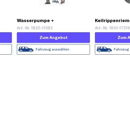
Wasserpumpe +
Keilrippenrie
Zahnriemensatz
Art.-Nr. 1820-11383
Art.-Nr. 1810-17319
Zum Angebot
Zum 
Fahrzeug auswählen
Fahrzeug