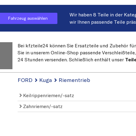
Wir haben 8 Teile in der Kate
Fahrzeug auswählen
wir Ihnen passende Teile prä
Bei kfzteile24 können Sie Ersatzteile und Zubehör fü
Sie in unserem Online-Shop passende Verschleißteile, 
24 Stunden versenden. Schließlich enthält unser
Teil
FORD
Kuga
Riementrieb
Keilrippenriemen/-satz
Zahnriemen/-satz