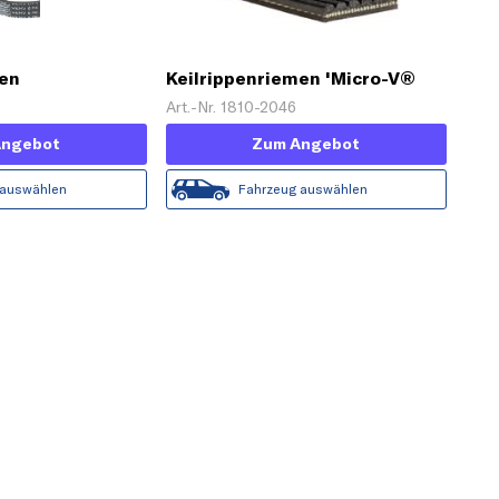
men
Keilrippenriemen 'Micro-V®
Horizon'
Art.-Nr. 1810-2046
Angebot
Zum Angebot
 auswählen
Fahrzeug auswählen