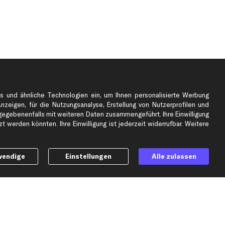
s und ähnliche Technologien ein, um Ihnen personalisierte Werbung
Anzeigen, für die Nutzungsanalyse, Erstellung von Nutzerprofilen und
gebenenfalls mit weiteren Daten zusammengeführt. Ihre Einwilligung
e
Top Automarken
 werden könnten. Ihre Einwilligung ist jederzeit widerrufbar. Weitere
Audi Ersatzteile
BMW Ersatzteile
wendige
Einstellungen
Alle zulassen
Ford Ersatzteile
Mercedes-Benz Ersatzteile
Opel Ersatzteile
Peugeot Ersatzteile
Renault Ersatzteile
Seat Ersatzteile