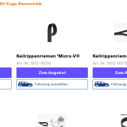
ORD Kuga Riementrieb
Keilrippenriemen 'Micro-V®
Keilrippenrie
ip®'
Horizon'
Art.-Nr. 1810-16018
Art.-Nr. 1810-1497
Zum Angebot
Zum 
Fahrzeug auswählen
Fahrzeug