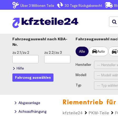
Über 3
Millionen Teile
30 Tage
Rückgaberecht
Bl
Fahrzeugauswahl
KBA-
Fahrzeugauswahl nach
Nr.
Alle
Auto
zu 2.1/zu 2
zu 2.2/zu 3
Hersteller
Hilfe
Modell
Fahrzeug auswählen
Typ
Riementrieb für
Abgasanlage
Achsaufhängung
kfzteile24
PKW-Teile
F