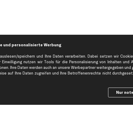
e und personalisierte Werbung
auslesen/speichern und Ihre Daten verarbeiten. Dabei setzen wir Cookie
 Einwilligung nutzen wir Tools für die Personalisierung von Inhalten und 
en. Ihre Daten werden auch an unsere Werbepartner weitergegeben und ge
Hilfe & Support
Top Produkt
se auf Ihre Daten zugreifen und Ihre Betroffenenrechte nicht durchgesetzt
Kontakt
Auspuff
Datenschutz
Bremsbeläge
Nur not
ng
AGB
Bremssattel
Impressum
Bremsscheiben
Whistleblowersystem
Lichtmaschine
Dateneinstellungen
Luftfilter
Widerrufsbelehrung
Ölfilter
Querlenker