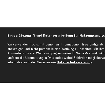
Endgerätezugriff und Datenverarbeitung für Nutzungsanalys
Wir verwenden Tools, mit denen wir Informationen Ihres Endgeräts 
anzuzeigen und nicht-personalisierte Werbung zu schalten. Mit Ihrer
Auswertung unserer Werbekampagnen sowie für Social-Media-Funktion
Über kfzteile24
Kundenservice
umfasst die Übermittlung in Drittländer, wobei Behörden möglicherwei
Über uns
Zahlung
Informationen finden Sie in unserer
Datenschutzerklärung
.
business
plus
Versandinfo
Corporate Webseite
Retoure & Gewährleistu
Partnerprogramm
Austauschartikel
Werkstätten/Filialen
Häufige Fragen
Karriere
Automagazin
Bewertungen
Unsere Marken
Unsere App
Beliebte Autos