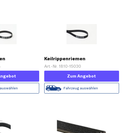
men
Keilrippenriemen
8
Art.-Nr. 1810-15030
Angebot
Zum Angebot
 auswählen
Fahrzeug auswählen