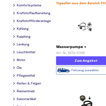
Topseller aus dem Bereich F
Komfortsysteme
Kraftstoff­aufbereitung
Kraftstoff­förderanlage
Kühlung
Kupplung
Lenkung
Wasserpumpe +
Zahnriemensatz 'PowerGr
Leuchtmittel
Art.-Nr. 1820-11245
Motor
Zum Angebot
Öle
Fahrzeug auswählen
Pflegemittel
Reifen & Felgen
Riementrieb
Saisonartikel