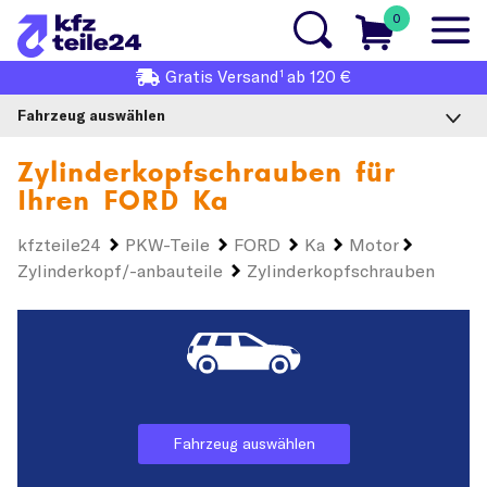
0
1
Gratis
Versand
ab 120 €
Fahrzeug auswählen
Zylinderkopfschrauben für
Ihren
FORD Ka
kfzteile24
PKW-Teile
FORD
Ka
Motor
Zylinderkopf/-anbauteile
Zylinderkopfschrauben
Fahrzeug auswählen