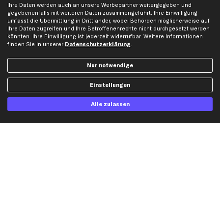
Bewertungen
Unsere Marken
Ihre Daten werden auch an unsere Werbepartner weitergegeben und
gegebenenfalls mit weiteren Daten zusammengeführt. Ihre Einwilligung
Unsere App
Beliebte Autos
umfasst die Übermittlung in Drittländer, wobei Behörden möglicherweise auf
Gutscheine
Ihre Daten zugreifen und Ihre Betroffenenrechte nicht durchgesetzt werden
könnten. Ihre Einwilligung ist jederzeit widerrufbar. Weitere Informationen
finden Sie in unserer
Datenschutzerklärung
.
Hilfe & Support
Top Produkte
Nur notwendige
Kontakt
Auspuff
Datenschutz
Bremsbeläge
Einstellungen
AGB
Bremssattel
Alle zulassen
Impressum
Bremsscheiben
Whistleblowersystem
Lichtmaschine
Dateneinstellungen
Luftfilter
Widerrufsbelehrung
Ölfilter
Querlenker
Stoßdämpfer
Scheibenwischer
Top Automarken