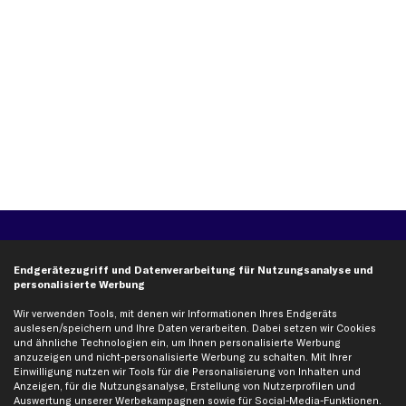
Über kfzteile24
Kundenservice
Endgerätezugriff und Datenverarbeitung für Nutzungsanalyse und
Über uns
Zahlung
personalisierte Werbung
business
plus
Versandinfo
Wir verwenden Tools, mit denen wir Informationen Ihres Endgeräts
Corporate Webseite
Retoure & Gewährleistung
auslesen/speichern und Ihre Daten verarbeiten. Dabei setzen wir Cookies
Partnerprogramm
Austauschartikel
und ähnliche Technologien ein, um Ihnen personalisierte Werbung
anzuzeigen und nicht-personalisierte Werbung zu schalten. Mit Ihrer
Werkstätten/Filialen
Häufige Fragen
Einwilligung nutzen wir Tools für die Personalisierung von Inhalten und
Anzeigen, für die Nutzungsanalyse, Erstellung von Nutzerprofilen und
Karriere
Automagazin
Auswertung unserer Werbekampagnen sowie für Social-Media-Funktionen.