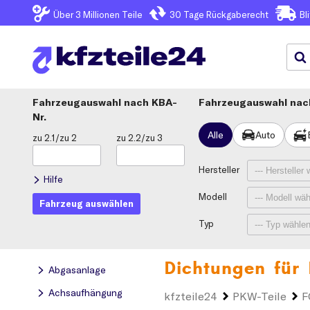
Über 3
Millionen Teile
30 Tage
Rückgaberecht
Bl
Fahrzeugauswahl
KBA-
Fahrzeugauswahl nach
Nr.
Alle
Auto
zu 2.1/zu 2
zu 2.2/zu 3
Hersteller
Hilfe
Modell
Fahrzeug auswählen
Typ
Dichtungen für
Abgasanlage
Achsaufhängung
kfzteile24
PKW-Teile
F