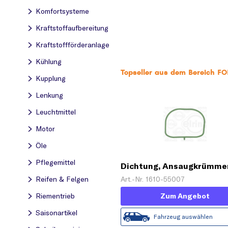
Komfortsysteme
Kraftstoff­aufbereitung
Kraftstoff­förderanlage
Kühlung
Topseller aus dem Bereich F
Kupplung
Lenkung
Leuchtmittel
Motor
Öle
Pflegemittel
Dichtung, Ansaugkrümme
Art.-Nr. 1610-55007
Reifen & Felgen
Zum Angebot
Riementrieb
Saisonartikel
Fahrzeug auswählen