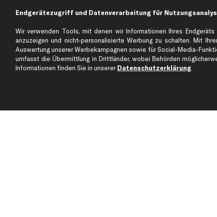
business
plus
Versandinfo
Endgerätezugriff und Datenverarbeitung für Nutzungsanalys
Corporate Webseite
Retoure & Gewährleistu
Partnerprogramm
Austauschartikel
Wir verwenden Tools, mit denen wir Informationen Ihres Endgeräts 
anzuzeigen und nicht-personalisierte Werbung zu schalten. Mit Ihrer
Werkstätten/Filialen
Häufige Fragen
Auswertung unserer Werbekampagnen sowie für Social-Media-Funktion
Karriere
Automagazin
umfasst die Übermittlung in Drittländer, wobei Behörden möglicherwei
Bewertungen
Unsere Marken
Informationen finden Sie in unserer
Datenschutzerklärung
.
Unsere App
Beliebte Autos
Gutscheine
Jetzt APP Downloaden
kfzteile24 Newsletter
Alle Angebote, Rabatte & Specials.