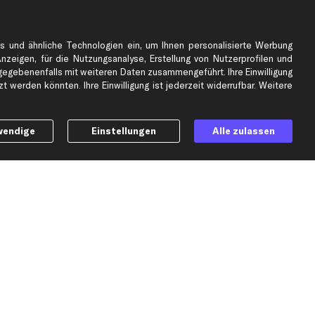
BMW Ersatzteile
Ford Ersatzteile
Mercedes-Benz Ersatzteile
s und ähnliche Technologien ein, um Ihnen personalisierte Werbung
Anzeigen, für die Nutzungsanalyse, Erstellung von Nutzerprofilen und
Opel Ersatzteile
gebenenfalls mit weiteren Daten zusammengeführt. Ihre Einwilligung
Peugeot Ersatzteile
 werden könnten. Ihre Einwilligung ist jederzeit widerrufbar. Weitere
Renault Ersatzteile
Seat Ersatzteile
Skoda Ersatzteile
wendige
Einstellungen
Alle zulassen
er
VW Ersatzteile
Social Media
h möchte über aktuelle Vorteile und Angebote im Shop informiert werden und
lige in die
Datenschutzerklärung
ein. Eine Abmeldung ist jederzeit möglich.