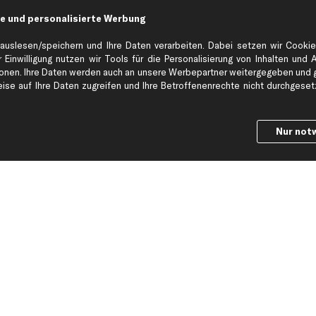
Datenschutz
Bremsbeläge
e und personalisierte Werbung
ng
AGB
Bremssattel
Impressum
Bremsscheiben
auslesen/speichern und Ihre Daten verarbeiten. Dabei setzen wir Cookie
 Einwilligung nutzen wir Tools für die Personalisierung von Inhalten und 
Whistleblowersystem
Lichtmaschine
en. Ihre Daten werden auch an unsere Werbepartner weitergegeben und ge
Dateneinstellungen
Luftfilter
se auf Ihre Daten zugreifen und Ihre Betroffenenrechte nicht durchgesetzt
Widerrufsbelehrung
Ölfilter
Querlenker
Stoßdämpfer
Nur not
Scheibenwisch
Ic
wil