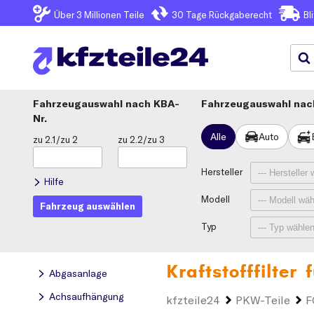
Über 3
Millionen Teile
30 Tage
Rückgaberecht
Bl
Fahrzeugauswahl
KBA-
Fahrzeugauswahl nach
Nr.
Alle
Auto
zu 2.1/zu 2
zu 2.2/zu 3
Hersteller
Hilfe
Modell
Fahrzeug auswählen
Typ
Kraftstofffilter
Abgasanlage
Achsaufhängung
kfzteile24
PKW-Teile
F