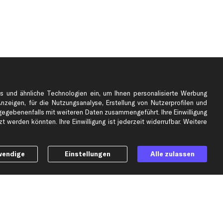
s und ähnliche Technologien ein, um Ihnen personalisierte Werbung
Anzeigen, für die Nutzungsanalyse, Erstellung von Nutzerprofilen und
gebenenfalls mit weiteren Daten zusammengeführt. Ihre Einwilligung
e
Top Automarken
 werden könnten. Ihre Einwilligung ist jederzeit widerrufbar. Weitere
Audi Ersatzteile
BMW Ersatzteile
wendige
Einstellungen
Alle zulassen
Ford Ersatzteile
Mercedes-Benz Ersatzteile
Opel Ersatzteile
Peugeot Ersatzteile
Renault Ersatzteile
Seat Ersatzteile