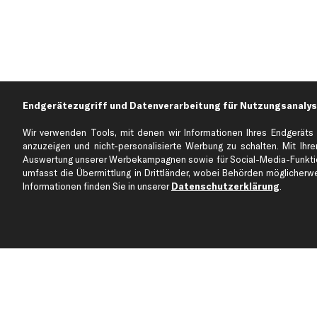
Endgerätezugriff und Datenverarbeitung für Nutzungsanalys
Wir verwenden Tools, mit denen wir Informationen Ihres Endgeräts 
anzuzeigen und nicht-personalisierte Werbung zu schalten. Mit Ihrer
Auswertung unserer Werbekampagnen sowie für Social-Media-Funktion
Über kfzteile24
Kundenservice
umfasst die Übermittlung in Drittländer, wobei Behörden möglicherwei
Über uns
Zahlung
Informationen finden Sie in unserer
Datenschutzerklärung
.
business
plus
Versandinfo
Corporate Webseite
Retoure & Gewährleistu
Partnerprogramm
Austauschartikel
Werkstätten/Filialen
Häufige Fragen
Karriere
Automagazin
Bewertungen
Unsere Marken
Unsere App
Beliebte Autos