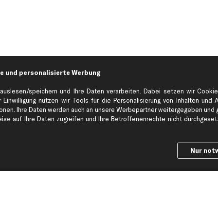
e und personalisierte Werbung
auslesen/speichern und Ihre Daten verarbeiten. Dabei setzen wir Cookie
 Einwilligung nutzen wir Tools für die Personalisierung von Inhalten und 
en. Ihre Daten werden auch an unsere Werbepartner weitergegeben und ge
Hilfe & Support
Top Produkt
se auf Ihre Daten zugreifen und Ihre Betroffenenrechte nicht durchgesetzt
Kontakt
Auspuff
Datenschutz
Bremsbeläge
Nur not
ng
AGB
Bremssattel
Impressum
Bremsscheiben
Whistleblowersystem
Lichtmaschine
Dateneinstellungen
Luftfilter
Widerrufsbelehrung
Ölfilter
Querlenker