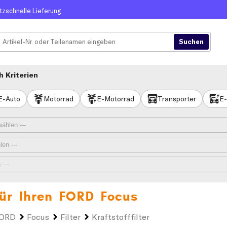
itzschnelle Lieferung
 Kriterien
E-Auto
Motorrad
E-Motorrad
Transporter
E-
 für Ihren
FORD Focus
ORD
Focus
Filter
Kraftstofffilter