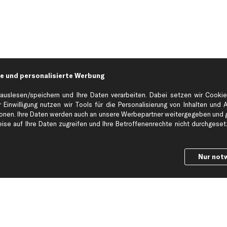
e und personalisierte Werbung
auslesen/speichern und Ihre Daten verarbeiten. Dabei setzen wir Cookie
 Einwilligung nutzen wir Tools für die Personalisierung von Inhalten und 
en. Ihre Daten werden auch an unsere Werbepartner weitergegeben und ge
Hilfe & Support
Top Produkt
se auf Ihre Daten zugreifen und Ihre Betroffenenrechte nicht durchgesetzt
Kontakt
Auspuff
Datenschutz
Bremsbeläge
Nur not
ng
AGB
Bremssattel
Impressum
Bremsscheiben
Whistleblowersystem
Lichtmaschine
Dateneinstellungen
Luftfilter
Widerrufsbelehrung
Ölfilter
Querlenker