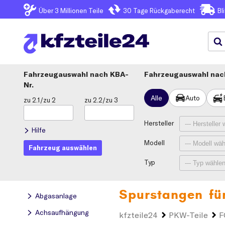
Über 3
Millionen Teile
30 Tage
Rückgaberecht
Bl
Fahrzeugauswahl
KBA-
Fahrzeugauswahl nach
Nr.
Alle
Auto
zu 2.1/zu 2
zu 2.2/zu 3
Hersteller
Hilfe
Modell
Fahrzeug auswählen
Typ
Spurstangen fü
Abgasanlage
Achsaufhängung
kfzteile24
PKW-Teile
F