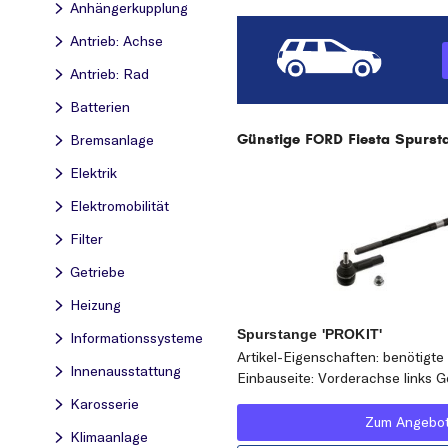
Anhängerkupplung
Antrieb: Achse
Antrieb: Rad
Batterien
Günstige FORD Fiesta Spursta
Bremsanlage
Elektrik
Elektromobilität
Filter
Getriebe
Heizung
Spurstange 'PROKIT'
Informationssysteme
Artikel-Eigenschaften: benötigte 
Innenausstattung
Einbauseite: Vorderachse links G
Karosserie
Zum Angebo
Klimaanlage