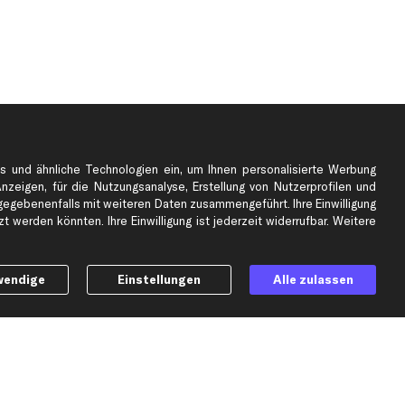
s und ähnliche Technologien ein, um Ihnen personalisierte Werbung
Anzeigen, für die Nutzungsanalyse, Erstellung von Nutzerprofilen und
gebenenfalls mit weiteren Daten zusammengeführt. Ihre Einwilligung
e
Top Automarken
 werden könnten. Ihre Einwilligung ist jederzeit widerrufbar. Weitere
Audi Ersatzteile
BMW Ersatzteile
wendige
Einstellungen
Alle zulassen
Ford Ersatzteile
Mercedes-Benz Ersatzteile
Opel Ersatzteile
Peugeot Ersatzteile
Renault Ersatzteile
Seat Ersatzteile