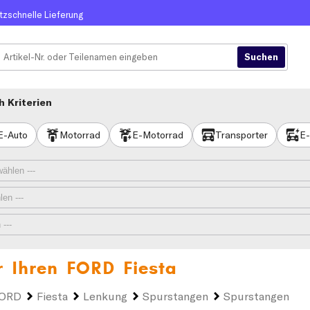
itzschnelle Lieferung
 Kriterien
E-Auto
Motorrad
E-Motorrad
Transporter
E-
r Ihren
FORD Fiesta
ORD
Fiesta
Lenkung
Spurstangen
Spurstangen