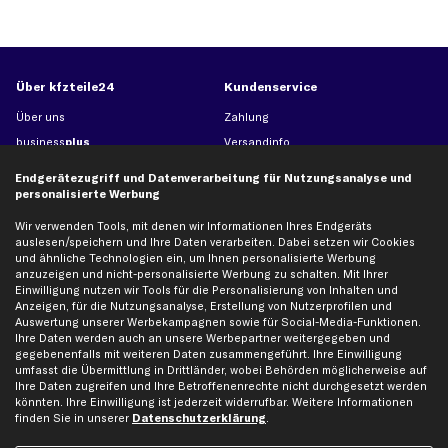
Über kfzteile24
Kundenservice
Über uns
Zahlung
business
plus
Versandinfo
Corporate Webseite
Retoure & Gewährleistung
Endgerätezugriff und Datenverarbeitung für Nutzungsanalyse und
Partnerprogramm
Austauschartikel
personalisierte Werbung
Werkstätten/Filialen
Häufige Fragen
Wir verwenden Tools, mit denen wir Informationen Ihres Endgeräts
Karriere
Automagazin
auslesen/speichern und Ihre Daten verarbeiten. Dabei setzen wir Cookies
und ähnliche Technologien ein, um Ihnen personalisierte Werbung
Bewertungen
Unsere Marken
anzuzeigen und nicht-personalisierte Werbung zu schalten. Mit Ihrer
Einwilligung nutzen wir Tools für die Personalisierung von Inhalten und
Unsere App
Beliebte Autos
Anzeigen, für die Nutzungsanalyse, Erstellung von Nutzerprofilen und
Gutscheine
Auswertung unserer Werbekampagnen sowie für Social-Media-Funktionen.
Ihre Daten werden auch an unsere Werbepartner weitergegeben und
gegebenenfalls mit weiteren Daten zusammengeführt. Ihre Einwilligung
umfasst die Übermittlung in Drittländer, wobei Behörden möglicherweise auf
Hilfe & Support
Top Produkte
Ihre Daten zugreifen und Ihre Betroffenenrechte nicht durchgesetzt werden
Kontakt
Auspuff
könnten. Ihre Einwilligung ist jederzeit widerrufbar. Weitere Informationen
finden Sie in unserer
Datenschutzerklärung
.
Datenschutz
Bremsbeläge