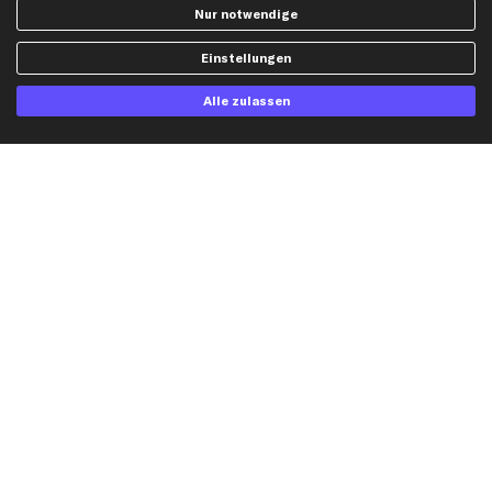
AGB
Bremssattel
Nur notwendige
Impressum
Bremsscheiben
Einstellungen
Whistleblowersystem
Lichtmaschine
Dateneinstellungen
Luftfilter
Alle zulassen
Widerrufsbelehrung
Ölfilter
Querlenker
Stoßdämpfer
Scheibenwischer
Top Automarken
Audi Ersatzteile
BMW Ersatzteile
Ford Ersatzteile
Mercedes-Benz Ersatzteile
Opel Ersatzteile
Peugeot Ersatzteile
Renault Ersatzteile
Seat Ersatzteile