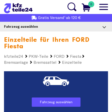
0
1
Gratis
Versand
ab 120 €
Fahrzeug auswählen
Einzelteile für Ihren
FORD
Fiesta
kfzteile24
PKW-Teile
FORD
Fiesta
Bremsanlage
Bremssattel
Einzelteile
Fahrzeug auswählen