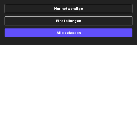
AGB
Bremssattel
Nur notwendige
Impressum
Bremsscheiben
Whistleblowersystem
Lichtmaschine
Einstellungen
Dateneinstellungen
Luftfilter
Alle zulassen
Widerrufsbelehrung
Ölfilter
Querlenker
Stoßdämpfer
Scheibenwischer
Top Automarken
Audi Ersatzteile
BMW Ersatzteile
Ford Ersatzteile
Mercedes-Benz Ersatzteile
Opel Ersatzteile
Peugeot Ersatzteile
Renault Ersatzteile