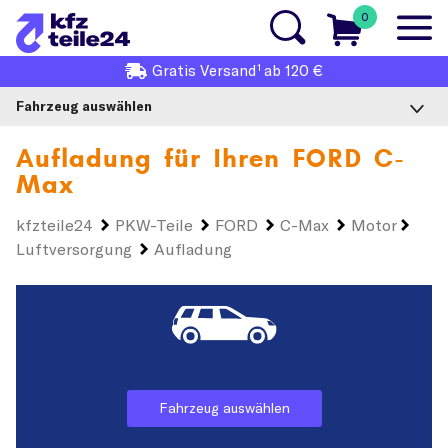
0
1
Gratis
Versand
ab 120 €
Fahrzeug auswählen
Aufladung für Ihren
FORD C-
Max
kfzteile24
PKW-Teile
FORD
C-Max
Motor
Luftversorgung
Aufladung
Fahrzeug auswählen