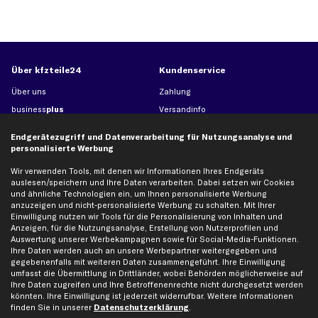
Über kfzteile24
Kundenservice
Über uns
Zahlung
business
plus
Versandinfo
Corporate Webseite
Retoure & Gewährleistung
Endgerätezugriff und Datenverarbeitung für Nutzungsanalyse und
Partnerprogramm
Austauschartikel
personalisierte Werbung
Werkstätten/Filialen
Häufige Fragen
Wir verwenden Tools, mit denen wir Informationen Ihres Endgeräts
Karriere
Automagazin
auslesen/speichern und Ihre Daten verarbeiten. Dabei setzen wir Cookies
und ähnliche Technologien ein, um Ihnen personalisierte Werbung
Bewertungen
Unsere Marken
anzuzeigen und nicht-personalisierte Werbung zu schalten. Mit Ihrer
Unsere App
Beliebte Autos
Einwilligung nutzen wir Tools für die Personalisierung von Inhalten und
Anzeigen, für die Nutzungsanalyse, Erstellung von Nutzerprofilen und
Gutscheine
Auswertung unserer Werbekampagnen sowie für Social-Media-Funktionen.
Ihre Daten werden auch an unsere Werbepartner weitergegeben und
gegebenenfalls mit weiteren Daten zusammengeführt. Ihre Einwilligung
Hilfe & Support
Top Produkte
umfasst die Übermittlung in Drittländer, wobei Behörden möglicherweise auf
Ihre Daten zugreifen und Ihre Betroffenenrechte nicht durchgesetzt werden
Kontakt
Auspuff
könnten. Ihre Einwilligung ist jederzeit widerrufbar. Weitere Informationen
finden Sie in unserer
Datenschutzerklärung
.
Datenschutz
Bremsbeläge