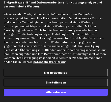
Datenschutz
Bremsbeläge
Endgerätezugriff und Datenverarbeitung für Nutzungsanalyse und
personalisierte Werbung
AGB
Bremssattel
Impressum
Bremsscheiben
Wir verwenden Tools, mit denen wir Informationen Ihres Endgeräts
auslesen/speichern und Ihre Daten verarbeiten. Dabei setzen wir Cookies
Whistleblowersystem
Lichtmaschine
und ähnliche Technologien ein, um Ihnen personalisierte Werbung
anzuzeigen und nicht-personalisierte Werbung zu schalten. Mit Ihrer
Dateneinstellungen
Luftfilter
Einwilligung nutzen wir Tools für die Personalisierung von Inhalten und
Widerrufsbelehrung
Ölfilter
Anzeigen, für die Nutzungsanalyse, Erstellung von Nutzerprofilen und
Auswertung unserer Werbekampagnen sowie für Social-Media-Funktionen.
Querlenker
Ihre Daten werden auch an unsere Werbepartner weitergegeben und
Stoßdämpfer
gegebenenfalls mit weiteren Daten zusammengeführt. Ihre Einwilligung
umfasst die Übermittlung in Drittländer, wobei Behörden möglicherweise auf
Scheibenwischer
Ihre Daten zugreifen und Ihre Betroffenenrechte nicht durchgesetzt werden
könnten. Ihre Einwilligung ist jederzeit widerrufbar. Weitere Informationen
finden Sie in unserer
Datenschutzerklärung
.
Top Automarken
Audi Ersatzteile
Nur notwendige
BMW Ersatzteile
Einstellungen
Ford Ersatzteile
Mercedes-Benz Ersatzteile
Alle zulassen
Opel Ersatzteile
Peugeot Ersatzteile
Renault Ersatzteile