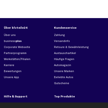
Über kfzteile24
Kundenservice
Über uns
Zahlung
business
plus
Versandinfo
Corporate Webseite
Retoure & Gewährleistung
Partnerprogramm
Austauschartikel
Werkstätten/Filialen
Häufige Fragen
Karriere
Automagazin
Bewertungen
Unsere Marken
Unsere App
Beliebte Autos
Gutscheine
Hilfe & Support
Top Produkte
Kontakt
Auspuff