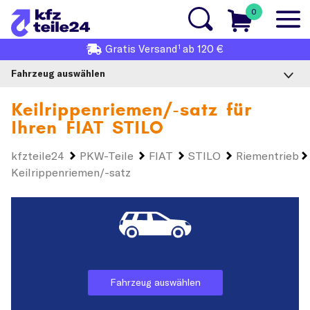
0
1
Gratis
Versand
ab 120 €
Fahrzeug auswählen
Keilrippenriemen/-satz für
Ihren
FIAT STILO
kfzteile24
PKW-Teile
FIAT
STILO
Riementrieb
Keilrippenriemen/-satz
Fahrzeug auswählen