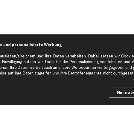
e und personalisierte Werbung
auslesen/speichern und Ihre Daten verarbeiten. Dabei setzen wir Cookie
 Einwilligung nutzen wir Tools für die Personalisierung von Inhalten und 
en. Ihre Daten werden auch an unsere Werbepartner weitergegeben und ge
Hilfe & Support
Top Produkt
se auf Ihre Daten zugreifen und Ihre Betroffenenrechte nicht durchgesetzt
Kontakt
Auspuff
Datenschutz
Bremsbeläge
Nur not
ng
AGB
Bremssattel
Impressum
Bremsscheiben
Whistleblowersystem
Lichtmaschine
Dateneinstellungen
Luftfilter
Widerrufsbelehrung
Ölfilter
Querlenker