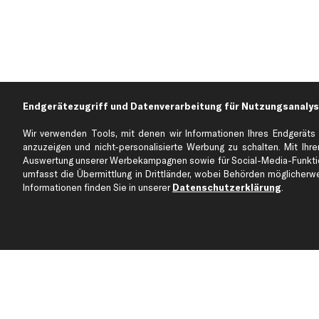
Endgerätezugriff und Datenverarbeitung für Nutzungsanalys
Wir verwenden Tools, mit denen wir Informationen Ihres Endgeräts 
anzuzeigen und nicht-personalisierte Werbung zu schalten. Mit Ihrer
Auswertung unserer Werbekampagnen sowie für Social-Media-Funktion
Über kfzteile24
Kundenservice
umfasst die Übermittlung in Drittländer, wobei Behörden möglicherwei
Über uns
Zahlung
Informationen finden Sie in unserer
Datenschutzerklärung
.
business
plus
Versandinfo
Corporate Webseite
Retoure & Gewährleistu
Partnerprogramm
Austauschartikel
Werkstätten/Filialen
Häufige Fragen
Karriere
Automagazin
Bewertungen
Unsere Marken
Unsere App
Beliebte Autos