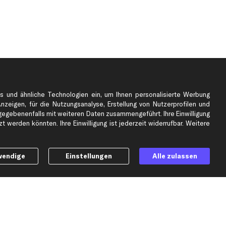
s und ähnliche Technologien ein, um Ihnen personalisierte Werbung
Anzeigen, für die Nutzungsanalyse, Erstellung von Nutzerprofilen und
gebenenfalls mit weiteren Daten zusammengeführt. Ihre Einwilligung
e
Top Automarken
 werden könnten. Ihre Einwilligung ist jederzeit widerrufbar. Weitere
Audi Ersatzteile
BMW Ersatzteile
wendige
Einstellungen
Alle zulassen
Ford Ersatzteile
Mercedes-Benz Ersatzteile
Opel Ersatzteile
Peugeot Ersatzteile
Renault Ersatzteile
Seat Ersatzteile