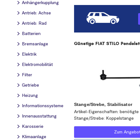
Anhängerkupplung
Antrieb: Achse
Antrieb: Rad
Batterien
Günstige FIAT STILO Pendelstü
Bremsanlage
Elektrik
Elektromobilität
Filter
Getriebe
Heizung
Stange/Strebe, Stabilisator
Informationssysteme
Artikel-Eigenschaften: benötigte
Innenausstattung
Stange/Strebe: Koppelstange
Karosserie
Zum Angebo
Klimaanlage