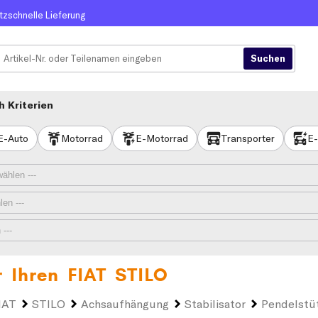
itzschnelle Lieferung
 Kriterien
E-Auto
Motorrad
E-Motorrad
Transporter
E-
r Ihren
FIAT STILO
IAT
STILO
Achsaufhängung
Stabilisator
Pendelstü