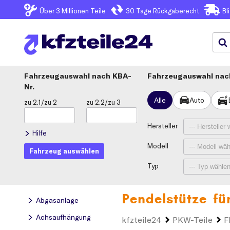
Über 3
Millionen Teile
30 Tage
Rückgaberecht
Bl
Fahrzeugauswahl
KBA-
Fahrzeugauswahl nach
Nr.
Alle
Auto
zu 2.1/zu 2
zu 2.2/zu 3
Hersteller
Hilfe
Modell
Fahrzeug auswählen
Typ
Pendelstütze fü
Abgasanlage
Achsaufhängung
kfzteile24
PKW-Teile
F