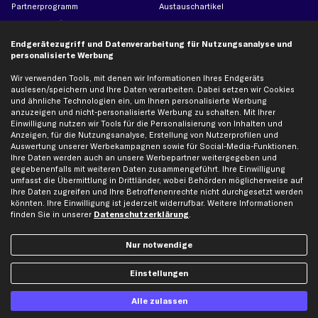
Partnerprogramm
Austauschartikel
Werkstätten/Filialen
Häufige Fragen
Karriere
Automagazin
Endgerätezugriff und Datenverarbeitung für Nutzungsanalyse und
personalisierte Werbung
Bewertungen
Unsere Marken
Unsere App
Beliebte Autos
Wir verwenden Tools, mit denen wir Informationen Ihres Endgeräts
auslesen/speichern und Ihre Daten verarbeiten. Dabei setzen wir Cookies
Gutscheine
und ähnliche Technologien ein, um Ihnen personalisierte Werbung
anzuzeigen und nicht-personalisierte Werbung zu schalten. Mit Ihrer
Einwilligung nutzen wir Tools für die Personalisierung von Inhalten und
Hilfe & Support
Top Produkte
Anzeigen, für die Nutzungsanalyse, Erstellung von Nutzerprofilen und
Auswertung unserer Werbekampagnen sowie für Social-Media-Funktionen.
Kontakt
Auspuff
Ihre Daten werden auch an unsere Werbepartner weitergegeben und
gegebenenfalls mit weiteren Daten zusammengeführt. Ihre Einwilligung
Datenschutz
Bremsbeläge
umfasst die Übermittlung in Drittländer, wobei Behörden möglicherweise auf
AGB
Bremssattel
Ihre Daten zugreifen und Ihre Betroffenenrechte nicht durchgesetzt werden
könnten. Ihre Einwilligung ist jederzeit widerrufbar. Weitere Informationen
Impressum
Bremsscheiben
finden Sie in unserer
Datenschutzerklärung
.
Whistleblowersystem
Lichtmaschine
Dateneinstellungen
Luftfilter
Nur notwendige
Widerrufsbelehrung
Ölfilter
Einstellungen
Querlenker
Stoßdämpfer
Alle zulassen
Scheibenwischer