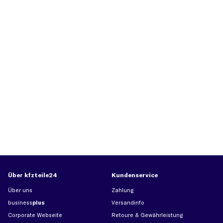
Über kfzteile24
Kundenservice
Über uns
Zahlung
business
plus
Versandinfo
Corporate Webseite
Retoure & Gewährleistung