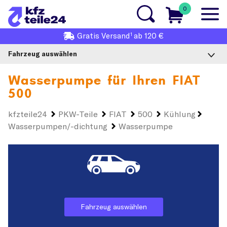
0
1
Gratis
Versand
ab 120 €
Fahrzeug auswählen
Wasserpumpe für Ihren
FIAT
500
kfzteile24
PKW-Teile
FIAT
500
Kühlung
Wasserpumpen/-dichtung
Wasserpumpe
Fahrzeug auswählen