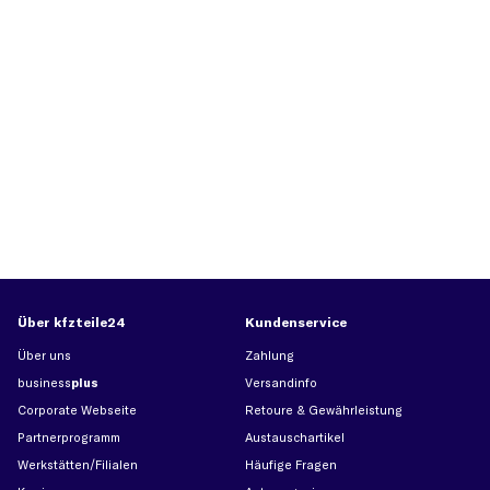
Über kfzteile24
Kundenservice
Über uns
Zahlung
business
plus
Versandinfo
Corporate Webseite
Retoure & Gewährleistung
Partnerprogramm
Austauschartikel
Werkstätten/Filialen
Häufige Fragen