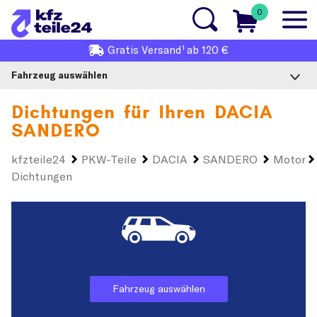
0
1
Gratis
Versand
ab 120 €
Fahrzeug auswählen
Dichtungen für Ihren
DACIA
SANDERO
kfzteile24
PKW-Teile
DACIA
SANDERO
Motor
Dichtungen
Fahrzeug auswählen