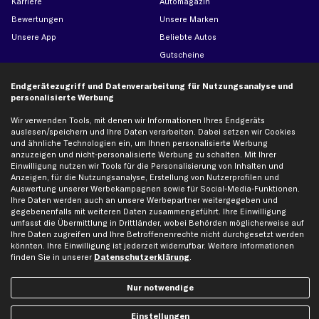
Karriere
Automagazin
Bewertungen
Unsere Marken
Unsere App
Beliebte Autos
Gutscheine
Endgerätezugriff und Datenverarbeitung für Nutzungsanalyse und
Hilfe & Support
Top Produkte
personalisierte Werbung
Kontakt
Auspuff
Wir verwenden Tools, mit denen wir Informationen Ihres Endgeräts
auslesen/speichern und Ihre Daten verarbeiten. Dabei setzen wir Cookies
Datenschutz
Bremsbeläge
und ähnliche Technologien ein, um Ihnen personalisierte Werbung
AGB
Bremssattel
anzuzeigen und nicht-personalisierte Werbung zu schalten. Mit Ihrer
Einwilligung nutzen wir Tools für die Personalisierung von Inhalten und
Impressum
Bremsscheiben
Anzeigen, für die Nutzungsanalyse, Erstellung von Nutzerprofilen und
Whistleblowersystem
Lichtmaschine
Auswertung unserer Werbekampagnen sowie für Social-Media-Funktionen.
Ihre Daten werden auch an unsere Werbepartner weitergegeben und
Dateneinstellungen
Luftfilter
gegebenenfalls mit weiteren Daten zusammengeführt. Ihre Einwilligung
Widerrufsbelehrung
Ölfilter
umfasst die Übermittlung in Drittländer, wobei Behörden möglicherweise auf
Ihre Daten zugreifen und Ihre Betroffenenrechte nicht durchgesetzt werden
Querlenker
könnten. Ihre Einwilligung ist jederzeit widerrufbar. Weitere Informationen
finden Sie in unserer
Datenschutzerklärung
.
Stoßdämpfer
Scheibenwischer
Nur notwendige
Top Automarken
Einstellungen