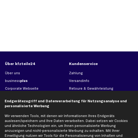
Über kfzteile24
Kundenservice
Über uns
Zahlung
business
plus
Versandinfo
Corporate Webseite
Retoure & Gewährleistung
Partnerprogramm
Austauschartikel
Endgerätezugriff und Datenverarbeitung für Nutzungsanalyse und
Werkstätten/Filialen
Häufige Fragen
personalisierte Werbung
Karriere
Automagazin
Wir verwenden Tools, mit denen wir Informationen Ihres Endgeräts
Bewertungen
Unsere Marken
auslesen/speichern und Ihre Daten verarbeiten. Dabei setzen wir Cookies
und ähnliche Technologien ein, um Ihnen personalisierte Werbung
Unsere App
Beliebte Autos
anzuzeigen und nicht-personalisierte Werbung zu schalten. Mit Ihrer
Gutscheine
Einwilligung nutzen wir Tools für die Personalisierung von Inhalten und