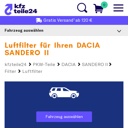
0
1
Gratis
Versand
ab 120 €
Fahrzeug auswählen
Luftfilter für Ihren
DACIA
SANDERO II
kfzteile24
PKW-Teile
DACIA
SANDERO II
Filter
Luftfilter
Fahrzeug auswählen