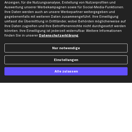
Anzeigen, für die Nutzungsanalyse, Erstellung von Nutzerprofilen und
Auswertung unserer Werbekampagnen sowie für Social-Media-Funktionen.
Ihre Daten werden auch an unsere Werbepartner weitergegeben und
Hilfe & Support
Top Produkte
gegebenenfalls mit weiteren Daten zusammengeführt. Ihre Einwilligung
umfasst die Übermittlung in Drittländer, wobei Behörden möglicherweise auf
Kontakt
Auspuff
Ihre Daten zugreifen und Ihre Betroffenenrechte nicht durchgesetzt werden
Datenschutz
Bremsbeläge
könnten. Ihre Einwilligung ist jederzeit widerrufbar. Weitere Informationen
finden Sie in unserer
Datenschutzerklärung
.
AGB
Bremssattel
Impressum
Bremsscheiben
Nur notwendige
Whistleblowersystem
Lichtmaschine
Dateneinstellungen
Luftfilter
Einstellungen
Widerrufsbelehrung
Ölfilter
Alle zulassen
Querlenker
Stoßdämpfer
Scheibenwischer
Top Automarken
Audi Ersatzteile
BMW Ersatzteile
Ford Ersatzteile