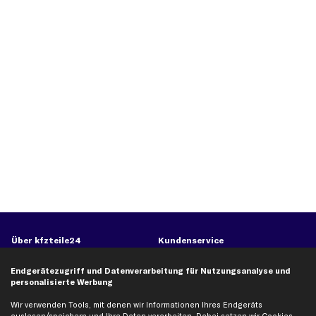
Über kfzteile24
Kundenservice
Über uns
Zahlung
Endgerätezugriff und Datenverarbeitung für Nutzungsanalyse und
business
plus
Versandinfo
personalisierte Werbung
Corporate Webseite
Retoure & Gewährleistung
Wir verwenden Tools, mit denen wir Informationen Ihres Endgeräts
Partnerprogramm
Austauschartikel