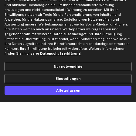
auslesen/speichern und Ihre Daten verarbeiten. Dabei setzen wir Cookies
und ähnliche Technologien ein, um Ihnen personalisierte Werbung
Werkstätten/Filialen
Häufige Fragen
anzuzeigen und nicht-personalisierte Werbung zu schalten. Mit Ihrer
Einwilligung nutzen wir Tools für die Personalisierung von Inhalten und
Karriere
Automagazin
Anzeigen, für die Nutzungsanalyse, Erstellung von Nutzerprofilen und
Bewertungen
Unsere Marken
Auswertung unserer Werbekampagnen sowie für Social-Media-Funktionen.
Ihre Daten werden auch an unsere Werbepartner weitergegeben und
Unsere App
Beliebte Autos
gegebenenfalls mit weiteren Daten zusammengeführt. Ihre Einwilligung
Gutscheine
umfasst die Übermittlung in Drittländer, wobei Behörden möglicherweise auf
Ihre Daten zugreifen und Ihre Betroffenenrechte nicht durchgesetzt werden
könnten. Ihre Einwilligung ist jederzeit widerrufbar. Weitere Informationen
finden Sie in unserer
Datenschutzerklärung
.
Hilfe & Support
Top Produkte
Kontakt
Auspuff
Nur notwendige
Datenschutz
Bremsbeläge
AGB
Bremssattel
Einstellungen
Impressum
Bremsscheiben
Alle zulassen
Whistleblowersystem
Lichtmaschine
Dateneinstellungen
Luftfilter
Widerrufsbelehrung
Ölfilter
Querlenker
Stoßdämpfer
Scheibenwischer