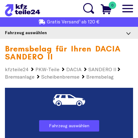
0
1
Gratis
Versand
ab 120 €
Fahrzeug auswählen
Bremsbelag für Ihren
DACIA
SANDERO II
kfzteile24
PKW-Teile
DACIA
SANDERO II
Bremsanlage
Scheibenbremse
Bremsbelag
Fahrzeug auswählen