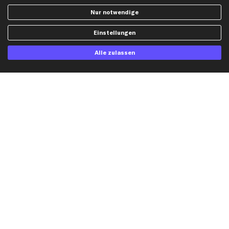
Widerrufsbelehrung
Ölfilter
Nur notwendige
Querlenker
Einstellungen
Stoßdämpfer
Scheibenwischer
Alle zulassen
Top Automarken
Audi Ersatzteile
BMW Ersatzteile
Ford Ersatzteile
Mercedes-Benz Ersatzteile
Opel Ersatzteile
Peugeot Ersatzteile
Renault Ersatzteile
Seat Ersatzteile
Skoda Ersatzteile
VW Ersatzteile