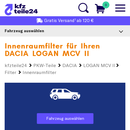
0
1
Gratis
Versand
ab 120 €
Fahrzeug auswählen
Innenraumfilter für Ihren
DACIA LOGAN MCV II
kfzteile24
PKW-Teile
DACIA
LOGAN MCV II
Filter
Innenraumfilter
Fahrzeug auswählen