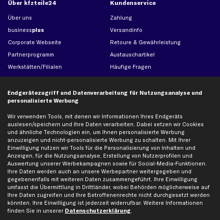
Über kfzteile24
Kundenservice
Über uns
Zahlung
business
plus
Versandinfo
Corporate Webseite
Retoure & Gewährleistung
Partnerprogramm
Austauschartikel
Werkstätten/Filialen
Häufige Fragen
Karriere
Automagazin
Bewertungen
Unsere Marken
Endgerätezugriff und Datenverarbeitung für Nutzungsanalyse und
personalisierte Werbung
Unsere App
Beliebte Autos
Gutscheine
Wir verwenden Tools, mit denen wir Informationen Ihres Endgeräts
auslesen/speichern und Ihre Daten verarbeiten. Dabei setzen wir Cookies
und ähnliche Technologien ein, um Ihnen personalisierte Werbung
anzuzeigen und nicht-personalisierte Werbung zu schalten. Mit Ihrer
Hilfe & Support
Top Produkte
Einwilligung nutzen wir Tools für die Personalisierung von Inhalten und
Anzeigen, für die Nutzungsanalyse, Erstellung von Nutzerprofilen und
Kontakt
Auspuff
Auswertung unserer Werbekampagnen sowie für Social-Media-Funktionen.
Datenschutz
Bremsbeläge
Ihre Daten werden auch an unsere Werbepartner weitergegeben und
gegebenenfalls mit weiteren Daten zusammengeführt. Ihre Einwilligung
AGB
Bremssattel
umfasst die Übermittlung in Drittländer, wobei Behörden möglicherweise auf
Impressum
Bremsscheiben
Ihre Daten zugreifen und Ihre Betroffenenrechte nicht durchgesetzt werden
könnten. Ihre Einwilligung ist jederzeit widerrufbar. Weitere Informationen
Whistleblowersystem
Lichtmaschine
finden Sie in unserer
Datenschutzerklärung
.
Dateneinstellungen
Luftfilter