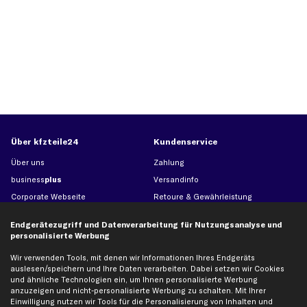
Über kfzteile24
Kundenservice
Über uns
Zahlung
business
plus
Versandinfo
Corporate Webseite
Retoure & Gewährleistung
Partnerprogramm
Austauschartikel
Endgerätezugriff und Datenverarbeitung für Nutzungsanalyse und
Werkstätten/Filialen
Häufige Fragen
personalisierte Werbung
Karriere
Automagazin
Wir verwenden Tools, mit denen wir Informationen Ihres Endgeräts
Bewertungen
Unsere Marken
auslesen/speichern und Ihre Daten verarbeiten. Dabei setzen wir Cookies
und ähnliche Technologien ein, um Ihnen personalisierte Werbung
Unsere App
Beliebte Autos
anzuzeigen und nicht-personalisierte Werbung zu schalten. Mit Ihrer
Gutscheine
Einwilligung nutzen wir Tools für die Personalisierung von Inhalten und