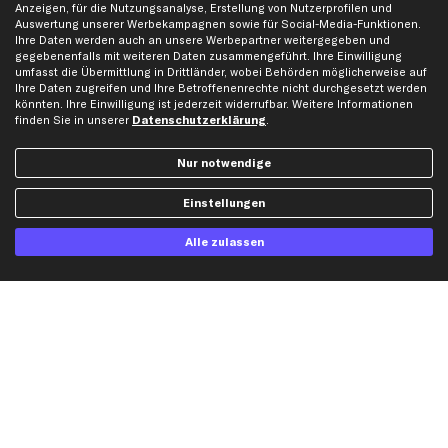
Anzeigen, für die Nutzungsanalyse, Erstellung von Nutzerprofilen und
Auswertung unserer Werbekampagnen sowie für Social-Media-Funktionen.
Ihre Daten werden auch an unsere Werbepartner weitergegeben und
Hilfe & Support
Top Produkte
gegebenenfalls mit weiteren Daten zusammengeführt. Ihre Einwilligung
umfasst die Übermittlung in Drittländer, wobei Behörden möglicherweise auf
Kontakt
Auspuff
Ihre Daten zugreifen und Ihre Betroffenenrechte nicht durchgesetzt werden
Datenschutz
Bremsbeläge
könnten. Ihre Einwilligung ist jederzeit widerrufbar. Weitere Informationen
finden Sie in unserer
Datenschutzerklärung
.
AGB
Bremssattel
Impressum
Bremsscheiben
Nur notwendige
Whistleblowersystem
Lichtmaschine
Dateneinstellungen
Luftfilter
Einstellungen
Widerrufsbelehrung
Ölfilter
Alle zulassen
Querlenker
Stoßdämpfer
Scheibenwischer
Top Automarken
Audi Ersatzteile
BMW Ersatzteile
Ford Ersatzteile