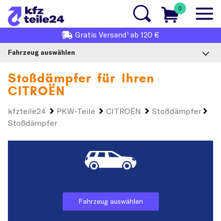
0
1
Gratis
Versand
ab 120 €
Fahrzeug auswählen
Stoßdämpfer für Ihren
CITROËN
kfzteile24
PKW-Teile
CITROËN
Stoßdämpfer
Stoßdämpfer
Fahrzeug auswählen