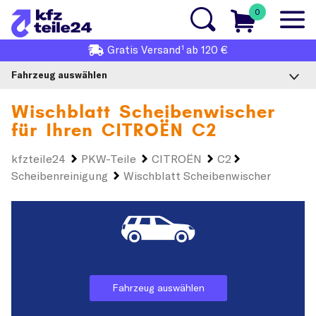
0
1
Gratis
Versand
ab 120 €
Fahrzeug auswählen
Wischblatt Scheibenwischer
für Ihren
CITROËN C2
kfzteile24
PKW-Teile
CITROËN
C2
Scheibenreinigung
Wischblatt Scheibenwischer
Fahrzeug auswählen