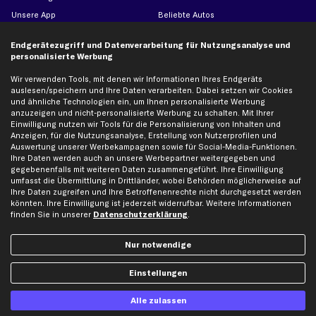
Unsere App
Beliebte Autos
Gutscheine
Endgerätezugriff und Datenverarbeitung für Nutzungsanalyse und
personalisierte Werbung
Hilfe & Support
Top Produkte
Wir verwenden Tools, mit denen wir Informationen Ihres Endgeräts
auslesen/speichern und Ihre Daten verarbeiten. Dabei setzen wir Cookies
Kontakt
Auspuff
und ähnliche Technologien ein, um Ihnen personalisierte Werbung
Datenschutz
Bremsbeläge
anzuzeigen und nicht-personalisierte Werbung zu schalten. Mit Ihrer
Einwilligung nutzen wir Tools für die Personalisierung von Inhalten und
AGB
Bremssattel
Anzeigen, für die Nutzungsanalyse, Erstellung von Nutzerprofilen und
Impressum
Bremsscheiben
Auswertung unserer Werbekampagnen sowie für Social-Media-Funktionen.
Ihre Daten werden auch an unsere Werbepartner weitergegeben und
Whistleblowersystem
Lichtmaschine
gegebenenfalls mit weiteren Daten zusammengeführt. Ihre Einwilligung
umfasst die Übermittlung in Drittländer, wobei Behörden möglicherweise auf
Dateneinstellungen
Luftfilter
Ihre Daten zugreifen und Ihre Betroffenenrechte nicht durchgesetzt werden
Widerrufsbelehrung
Ölfilter
könnten. Ihre Einwilligung ist jederzeit widerrufbar. Weitere Informationen
finden Sie in unserer
Datenschutzerklärung
.
Querlenker
Stoßdämpfer
Nur notwendige
Scheibenwischer
Einstellungen
Top Automarken
Alle zulassen
Audi Ersatzteile