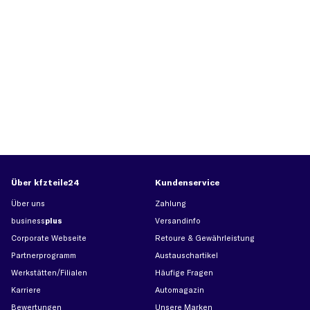
Über kfzteile24
Kundenservice
Über uns
Zahlung
business
plus
Versandinfo
Corporate Webseite
Retoure & Gewährleistung
Partnerprogramm
Austauschartikel
Werkstätten/Filialen
Häufige Fragen
Karriere
Automagazin
Bewertungen
Unsere Marken