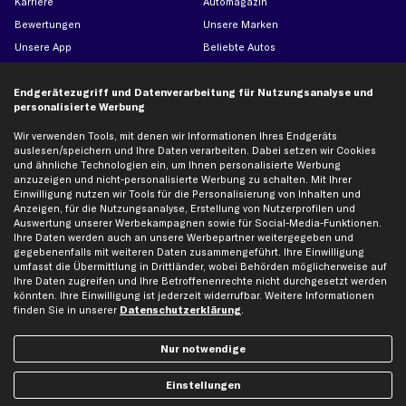
Karriere
Automagazin
Bewertungen
Unsere Marken
Unsere App
Beliebte Autos
Gutscheine
Endgerätezugriff und Datenverarbeitung für Nutzungsanalyse und
personalisierte Werbung
Hilfe & Support
Top Produkte
Wir verwenden Tools, mit denen wir Informationen Ihres Endgeräts
Kontakt
Auspuff
auslesen/speichern und Ihre Daten verarbeiten. Dabei setzen wir Cookies
und ähnliche Technologien ein, um Ihnen personalisierte Werbung
Datenschutz
Bremsbeläge
anzuzeigen und nicht-personalisierte Werbung zu schalten. Mit Ihrer
AGB
Bremssattel
Einwilligung nutzen wir Tools für die Personalisierung von Inhalten und
Anzeigen, für die Nutzungsanalyse, Erstellung von Nutzerprofilen und
Impressum
Bremsscheiben
Auswertung unserer Werbekampagnen sowie für Social-Media-Funktionen.
Whistleblowersystem
Lichtmaschine
Ihre Daten werden auch an unsere Werbepartner weitergegeben und
gegebenenfalls mit weiteren Daten zusammengeführt. Ihre Einwilligung
Dateneinstellungen
Luftfilter
umfasst die Übermittlung in Drittländer, wobei Behörden möglicherweise auf
Ihre Daten zugreifen und Ihre Betroffenenrechte nicht durchgesetzt werden
Widerrufsbelehrung
Ölfilter
könnten. Ihre Einwilligung ist jederzeit widerrufbar. Weitere Informationen
Querlenker
finden Sie in unserer
Datenschutzerklärung
.
Stoßdämpfer
Nur notwendige
Scheibenwischer
Einstellungen
Top Automarken