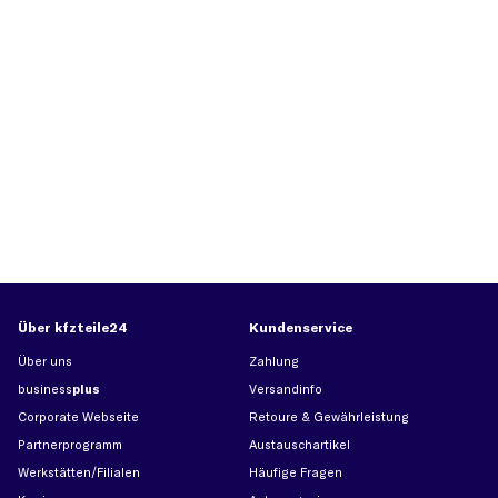
Über kfzteile24
Kundenservice
Über uns
Zahlung
business
plus
Versandinfo
Corporate Webseite
Retoure & Gewährleistung
Partnerprogramm
Austauschartikel
Werkstätten/Filialen
Häufige Fragen