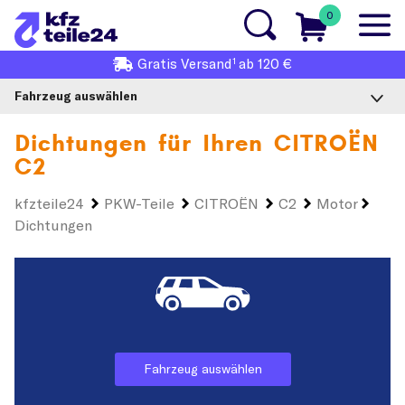
0
1
Gratis
Versand
ab 120 €
Fahrzeug auswählen
Dichtungen für Ihren
CITROËN
C2
kfzteile24
PKW-Teile
CITROËN
C2
Motor
Dichtungen
Fahrzeug auswählen