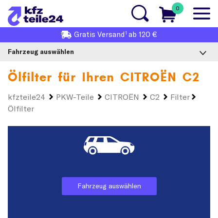
0
1
Gratis
Versand
ab 120 €
Fahrzeug auswählen
Ölfilter für Ihren
CITROËN C2
kfzteile24
PKW-Teile
CITROËN
C2
Filter
Ölfilter
Fahrzeug auswählen