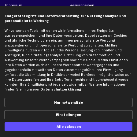
Impressum
Bremsscheiben
Whistleblowersystem
Lichtmaschine
Endgerätezugriff und Datenverarbeitung für Nutzungsanalyse und
Dateneinstellungen
Luftfilter
personalisierte Werbung
Widerrufsbelehrung
Ölfilter
Wir verwenden Tools, mit denen wir Informationen Ihres Endgeräts
auslesen/speichern und Ihre Daten verarbeiten. Dabei setzen wir Cookies
Querlenker
und ähnliche Technologien ein, um Ihnen personalisierte Werbung
Stoßdämpfer
anzuzeigen und nicht-personalisierte Werbung zu schalten. Mit Ihrer
Einwilligung nutzen wir Tools für die Personalisierung von Inhalten und
Scheibenwischer
Anzeigen, für die Nutzungsanalyse, Erstellung von Nutzerprofilen und
Auswertung unserer Werbekampagnen sowie für Social-Media-Funktionen.
Ihre Daten werden auch an unsere Werbepartner weitergegeben und
Top Automarken
gegebenenfalls mit weiteren Daten zusammengeführt. Ihre Einwilligung
umfasst die Übermittlung in Drittländer, wobei Behörden möglicherweise auf
Audi Ersatzteile
Ihre Daten zugreifen und Ihre Betroffenenrechte nicht durchgesetzt werden
könnten. Ihre Einwilligung ist jederzeit widerrufbar. Weitere Informationen
BMW Ersatzteile
finden Sie in unserer
Datenschutzerklärung
.
Ford Ersatzteile
Mercedes-Benz Ersatzteile
Nur notwendige
Opel Ersatzteile
Einstellungen
Peugeot Ersatzteile
Renault Ersatzteile
Alle zulassen
Seat Ersatzteile