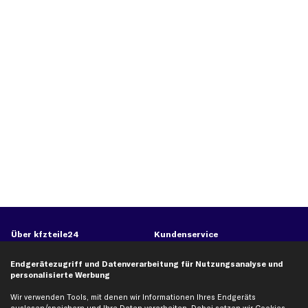
Über kfzteile24
Kundenservice
Über uns
Zahlung
Endgerätezugriff und Datenverarbeitung für Nutzungsanalyse und
business
plus
Versandinfo
personalisierte Werbung
Corporate Webseite
Retoure & Gewährleistung
Wir verwenden Tools, mit denen wir Informationen Ihres Endgeräts
Partnerprogramm
Austauschartikel