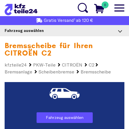
0
1
Gratis
Versand
ab 120 €
Fahrzeug auswählen
Bremsscheibe für Ihren
CITROËN C2
kfzteile24
PKW-Teile
CITROËN
C2
Bremsanlage
Scheibenbremse
Bremsscheibe
Fahrzeug auswählen