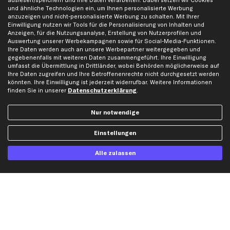
auslesen/speichern und Ihre Daten verarbeiten. Dabei setzen wir Cookies
und ähnliche Technologien ein, um Ihnen personalisierte Werbung
Werkstätten/Filialen
Häufige Fragen
anzuzeigen und nicht-personalisierte Werbung zu schalten. Mit Ihrer
Einwilligung nutzen wir Tools für die Personalisierung von Inhalten und
Karriere
Automagazin
Anzeigen, für die Nutzungsanalyse, Erstellung von Nutzerprofilen und
Bewertungen
Unsere Marken
Auswertung unserer Werbekampagnen sowie für Social-Media-Funktionen.
Ihre Daten werden auch an unsere Werbepartner weitergegeben und
Unsere App
Beliebte Autos
gegebenenfalls mit weiteren Daten zusammengeführt. Ihre Einwilligung
Gutscheine
umfasst die Übermittlung in Drittländer, wobei Behörden möglicherweise auf
Ihre Daten zugreifen und Ihre Betroffenenrechte nicht durchgesetzt werden
könnten. Ihre Einwilligung ist jederzeit widerrufbar. Weitere Informationen
finden Sie in unserer
Datenschutzerklärung
.
Hilfe & Support
Top Produkte
Kontakt
Auspuff
Nur notwendige
Datenschutz
Bremsbeläge
AGB
Bremssattel
Einstellungen
Impressum
Bremsscheiben
Alle zulassen
Whistleblowersystem
Lichtmaschine
Dateneinstellungen
Luftfilter
Widerrufsbelehrung
Ölfilter
Querlenker
Stoßdämpfer
Scheibenwischer